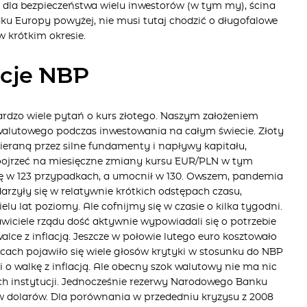
e dla bezpieczeństwa wielu inwestorów (w tym my), ścina
ku Europy powyżej, nie musi tutaj chodzić o długofalowe
w krótkim okresie.
ncje NBP
rdzo wiele pytań o kurs złotego. Naszym założeniem
walutowego podczas inwestowania na całym świecie. Złoty
spieraną przez silne fundamenty i napływy kapitału,
i spojrzeć na miesięczne zmiany kursu EUR/PLN w tym
ł się w 123 przypadkach, a umocnił w 130. Owszem, pandemia
rzyły się w relatywnie krótkich odstępach czasu,
elu lat poziomy. Ale cofnijmy się w czasie o kilka tygodni.
wiciele rządu dość aktywnie wypowiadali się o potrzebie
ce z inflacją. Jeszcze w połowie lutego euro kosztowało
iącach pojawiło się wiele głosów krytyki w stosunku do NBP
dzi o walkę z inflacją. Ale obecny szok walutowy nie ma nic
ch instytucji. Jednocześnie rezerwy Narodowego Banku
ów dolarów. Dla porównania w przededniu kryzysu z 2008