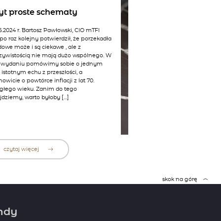
yt proste schematy
6.2024 r. Bartosz Pawłowski, CIO mTFI
po raz kolejny potwierdził, że porzekadła
dowe może i są ciekawe , ale z
zywistością nie mają dużo wspólnego. W
 wydaniu pomówimy sobie o jednym
 istotnym echu z przeszłości, a
owicie o powtórce inflacji z lat 70.
głego wieku. Zanim do tego
jdziemy, warto byłoby […]
czytaj więcej
skok na górę
ndy