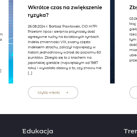
Wkrótce czas na zwiększenie
Zb
ryzyka?
03.0
Maj 
26.08.2024 r. Bartosz Pawłowski, CIO mTFI
gieł
Przełom lipca i sierpnia przyniosły dość
ym
rzec
agresywne ruchy na światowych rynkach.
la
tym
Indeks zmienności VIX, zwany często
dość
indeksem strachu, zaliczył największy w
mian
historii jednodniowy wzrost do poziomu 60
ubie
punktów. Zbiegło się to z krachem na
prze
japońskiej giełdzie (największym od 1987
h
roku) i wywołało obawy o to, czy znowu nie
]
[…]
czytaj więcej
Edukacja
Tre