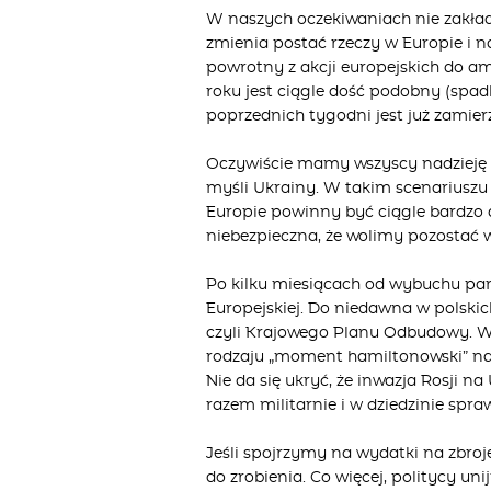
W naszych oczekiwaniach nie zakłada
zmienia postać rzeczy w Europie i 
powrotny z akcji europejskich do 
roku jest ciągle dość podobny (spad
poprzednich tygodni jest już zamierz
Oczywiście mamy wszyscy nadzieję i
myśli Ukrainy. W takim scenariusz
Europie powinny być ciągle bardzo d
niebezpieczna, że wolimy pozostać 
Po kilku miesiącach od wybuchu p
Europejskiej
. Do niedawna w polskic
czyli Krajowego Planu Odbudowy. W
rodzaju „moment hamiltonowski” na
Nie da się ukryć, że inwazja Rosji na
razem militarnie i w dziedzinie spr
Jeśli spojrzymy na wydatki na zbroj
do zrobienia. Co więcej, politycy uni