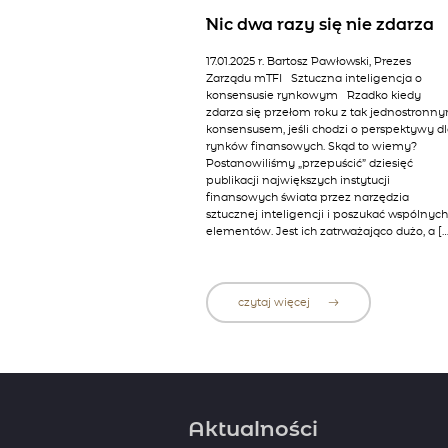
Nic dwa razy się nie zdarza
17.01.2025 r. Bartosz Pawłowski, Prezes
Zarządu mTFI Sztuczna inteligencja o
konsensusie rynkowym Rzadko kiedy
zdarza się przełom roku z tak jednostronn
konsensusem, jeśli chodzi o perspektywy d
rynków finansowych. Skąd to wiemy?
Postanowiliśmy „przepuścić” dziesięć
publikacji największych instytucji
finansowych świata przez narzędzia
sztucznej inteligencji i poszukać wspólnyc
elementów. Jest ich zatrważająco dużo, a […
czytaj więcej
Aktualności