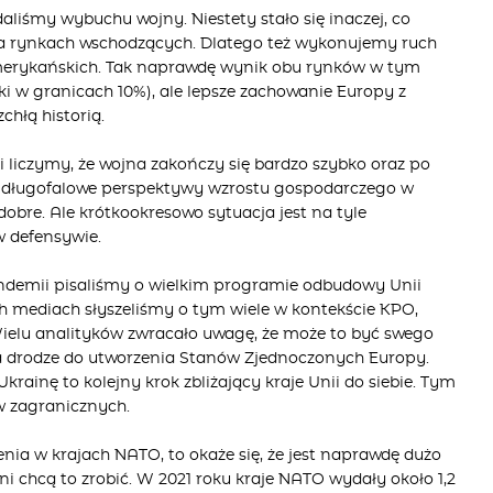
liśmy wybuchu wojny. Niestety stało się inaczej, co
na rynkach wschodzących. Dlatego też wykonujemy ruch
amerykańskich. Tak naprawdę wynik obu rynków w tym
ki w granicach 10%), ale lepsze zachowanie Europy z
chłą historią.
 liczymy, że wojna zakończy się bardzo szybko oraz po
u długofalowe perspektywy wzrostu gospodarczego w
obre. Ale krótkookresowo sytuacja jest na tyle
w defensywie.
andemii
pisaliśmy o wielkim programie odbudowy Unii
h mediach słyszeliśmy o tym wiele w kontekście KPO,
ielu analityków zwracało uwagę, że może to być swego
 drodze do utworzenia Stanów Zjednoczonych Europy.
 Ukrainę to kolejny krok zbliżający kraje Unii do siebie. Tym
aw zagranicznych.
enia w krajach NATO, to okaże się, że jest naprawdę dużo
jni chcą to zrobić. W 2021 roku kraje NATO wydały około 1,2