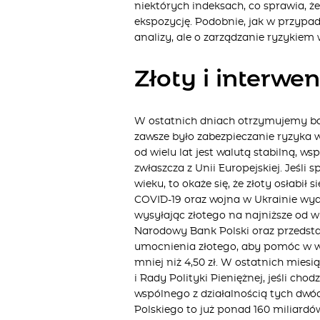
niektórych indeksach, co sprawia, ż
ekspozycję. Podobnie, jak w przypad
analizy, ale o zarządzanie ryzykiem 
Złoty i interwe
W ostatnich dniach otrzymujemy ba
zawsze było zabezpieczanie ryzyka 
od wielu lat jest walutą stabilną, w
zwłaszcza z Unii Europejskiej. Jeśl
wieku, to okaże się, że złoty osłabi
COVID-19 oraz wojna w Ukrainie wyda
wysyłając złotego na najniższe od wi
Narodowy Bank Polski oraz przedsta
umocnienia złotego, aby pomóc w wal
mniej niż 4,50 zł. W ostatnich mies
i Rady Polityki Pieniężnej, jeśli cho
wspólnego z działalnością tych dwó
Polskiego to już ponad 160 miliard