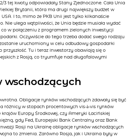
 2/3 tej kwoty odpowiadały Stany Zjednoczone. Cała Unia
ielkiej Brytanii, która ma drugi największy budżet w
 USA. I to, mimo że PKB Unii jest tylko kilkanaście
. Nie ulega wątpliwości, że Unia będzie musiała wydać
, co w połączeniu z programem zielonych inwestycji
spodarki. Oczywiście do tego trzeba dodać swego rodzaju
ą zostanie uruchomiony w celu odbudowy gospodarki
o przyszłość. Tu i teraz inwestorzy obawiają się o
ejskich z Rosją, co tryumfuje nad długofalowymi
w wschodzących
wrotna. Obligacje rynków wschodzących zdawały się być
a różnicy w stopach procentowych vis-à-vis rynków
e krajów Europy Środkowej, czy Ameryki Łacińskiej
niężną, gdy Fed, Europejski Bank Centralny oraz Bank
 inwazji Rosji na Ukrainę obligacje rynków wschodzących
wojna to zmienia. Zarówno Rosja, jak i Ukraina były w