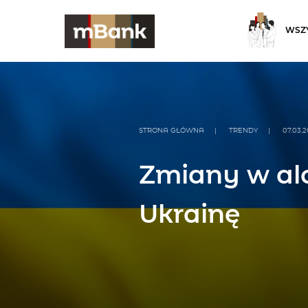
WSZY
STRONA GŁÓWNA
|
TRENDY
|
07.03.
Zmiany w alo
Ukrainę