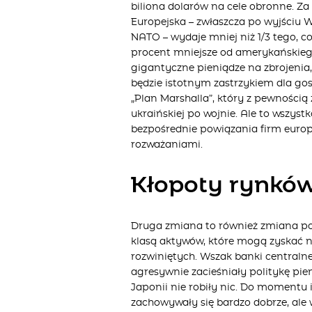
biliona dolarów na cele obronne. Za
Europejska – zwłaszcza po wyjściu W
NATO – wydaje mniej niż 1/3 tego, co
procent mniejsze od amerykańskiego
gigantyczne pieniądze na zbrojenia
będzie istotnym zastrzykiem dla go
„Plan Marshalla”, który z pewności
ukraińskiej po wojnie. Ale to wszystk
bezpośrednie powiązania firm europ
rozważaniami.
Kłopoty rynkó
Druga zmiana to również zmiana po
klasą aktywów, które mogą zyskać n
rozwiniętych. Wszak banki centraln
agresywnie zacieśniały politykę pie
Japonii nie robiły nic. Do momentu
zachowywały się bardzo dobrze, ale 