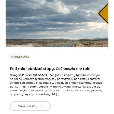
01
AKTUALNOŚCI
Fed miał obniżać stopy. Coś poszło nie tak!
Grzegorz Fiborek 2026-07-29 Fed już dziś! Mamy tydzień, w którym
na scenę wchodzą niemal wszyscy najważniejsi bankierzy centralni
świata. Fed obraduje już dziś, a w kolejnych dniach poznamy decyzje
Banku Anglii i Banku Japonii. Mimo to uwaga inwestorów skupia się
niemal wyłącznie na jednym pytaniu: czy Kevin Warsh zdecyduje się
na podwyżkę stóp procentowych? […]
czytaj więcej