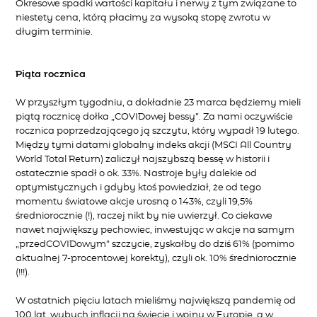
Okresowe spadki wartości kapitału i nerwy z tym związane to
niestety cena, którą płacimy za wysoką stopę zwrotu w
długim terminie.
Piąta rocznica
W przyszłym tygodniu, a dokładnie 23 marca będziemy mieli
piątą rocznicę dołka „COVIDowej bessy”. Za nami oczywiście
rocznica poprzedzającego ją szczytu, który wypadł 19 lutego.
Między tymi datami globalny indeks akcji (MSCI All Country
World Total Return) zaliczył najszybszą bessę w historii i
ostatecznie spadł o ok. 33%. Nastroje były dalekie od
optymistycznych i gdyby ktoś powiedział, że od tego
momentu światowe akcje urosną o 143%, czyli 19,5%
średniorocznie (!), raczej nikt by nie uwierzył. Co ciekawe
nawet największy pechowiec, inwestując w akcje na samym
„przedCOVIDowym” szczycie, zyskałby do dziś 61% (pomimo
aktualnej 7-procentowej korekty), czyli ok. 10% średniorocznie
(!!!).
W ostatnich pięciu latach mieliśmy największą pandemię od
100 lat, wybuch inflacji na świecie i wojny w Europie, a w