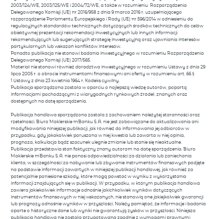
2003/124/WE, 2003/125/WE i 2004/72/WE, a także w rozumieniu Rozporządzenia
Delegowanego Komisji (UE) nr 2016/958 z dnia 9 marca 2016 r. uzupełniającego
rozporządzenie Parlamentu Europejskiego i Rady (UE) nr 596/2014 w odniesieniu do
regulacyjnych standardów technicznych dotyczących środków technicznych do celów
obiektywnej prezentacji rekomendacji inwestycyjnych lub innych informacji
rekomendujących lub sugerujących strategię inwestycyjną oraz ujawniania interesów
partykularnych lub wskazań konfliktów interesów.
Ponadto publikacja nie stanowi badania inwestycyjnego w rozumieniu Rozporządzenia
Delegowanego Komisji (UE) 2017/565.
Materiał nie stanowi również doradztwa inwestycyjnego w rozumieniu Ustawy z dnia 29
lipca 2005 r. o obrocie instrumentami finansowymi ani oferty w rozumieniu art. 66 §
1 Ustawy z dnia 23 kwietnia 1964 r. Kodeks cywilny.
Publikacja sporządzona została w oparciu o najlepszą wiedzę autorów, popartą
informacjami pochodzącymi z wiarygodnych rynkowych źródeł, znanych oraz
dostępnych na datę sporządzenia.
Publikacja handlowa sporządzona została z zachowaniem należytej staranności oraz
rzetelności. Biuro Maklerskie mBanku S.A. nie jest zobowiązane do aktualizowania ani
modyfikowania niniejszej publikacji, jak również do informowania jej odbiorców w
przypadku, gdy jakakolwiek poruszona w niej kwestia lub zawarta w niej opinia,
prognoza, kalkulacja bądź szacunek ulegnie zmianie lub stanie się nieaktualne.
Publikacja przedstawia stan faktyczny znany autorom na datę sporządzenia. Biuro
Maklerskie mBanku S.A. nie ponosi odpowiedzialności za działania lub zaniechania
klienta, w szczególności za nabywanie lub zbywanie instrumentów finansowych podjęte
na podstawie informacji zawartych w niniejszej publikacji handlowej, jak również za
potencjalnie poniesione szkody, które mogą powstać w wyniku z wykorzystania
informacji znajdujących się w publikacji. W przypadku, w którym publikacja handlowa
zawiera jakiekolwiek informacje odnośnie jakichkolwiek wyników dotyczących
instrumentów finansowych w niej wskazanych, nie stanowią one jakiejkolwiek gwarancji
lub prognozy odnośnie wyników w przyszłości. Należy pamiętać, że informacje i badania
oparte o historyczne dane lub wyniki nie gwarantują zysków w przyszłości. Niniejsza
publikacja handlowa nie została przygotowana zgodnie z wymogami prawnymi