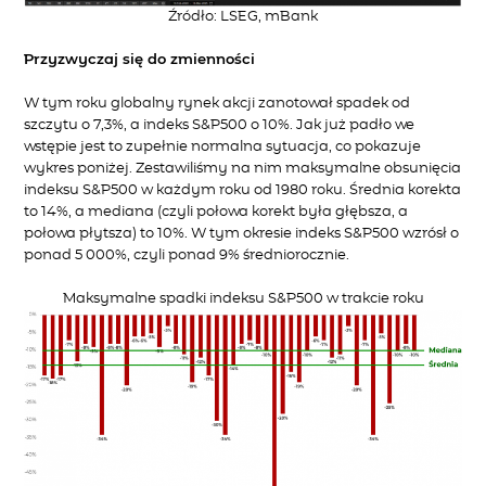
Źródło: LSEG, mBank
Przyzwyczaj się do zmienności
W tym roku globalny rynek akcji zanotował spadek od
szczytu o 7,3%, a indeks S&P500 o 10%. Jak już padło we
wstępie jest to zupełnie normalna sytuacja, co pokazuje
wykres poniżej. Zestawiliśmy na nim maksymalne obsunięcia
indeksu S&P500 w każdym roku od 1980 roku. Średnia korekta
to 14%, a mediana (czyli połowa korekt była głębsza, a
połowa płytsza) to 10%. W tym okresie indeks S&P500 wzrósł o
ponad 5 000%, czyli ponad 9% średniorocznie.
Maksymalne spadki indeksu S&P500 w trakcie roku