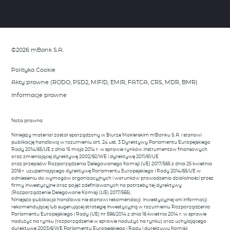
zobacz więcej
Dostrzeż trendy zanim zrobią to inni. Skorzystaj z analiz naszych
ekspertów, którzy dzielą się swoimi spostrzeżeniami rynkowymi.
Opisujemy wszystko, co wymyka się rynkowym oczekiwaniom i stanowi
potecjalną okazję do wykorzystania.
©2026 mBank S.A.
zobacz więcej
Polityka Cookie
Akty prawne (RODO, PSD2, MIFID, EMIR, FATCA, CRS, MDR, BMR)
Informacje prawne
Nota prawna
Niniejszy materiał został sporządzony w Biurze Maklerskim mBanku S.A. i stanowi
publikację handlową w rozumieniu art. 24 ust. 3 Dyrektywy Parlamentu Europejskiego
Rady 2014/65/UE z dnia 15 maja 2014 r. w sprawie rynków instrumentów finansowych
oraz zmieniającej dyrektywę 2002/92/WE i dyrektywę 2011/61/UE
oraz przepisów Rozporządzenia Delegowanego Komisji (UE) 2017/565 z dnia 25 kwietnia
2016 r. uzupełniającego dyrektywę Parlamentu Europejskiego i Rady 2014/65/UE w
odniesieniu do wymogów organizacyjnych i warunków prowadzenia działalności przez
firmy inwestycyjne oraz pojęć zdefiniowanych na potrzeby tej dyrektywy
(Rozporządzenie Delegowane Komisji (UE) 2017/565).
Niniejsza publikacja handlowa nie stanowi rekomendacji inwestycyjnej ani informacji
rekomendującej lub sugerującej strategię inwestycyjną w rozumieniu Rozporządzenia
Parlamentu Europejskiego i Rady (UE) nr 596/2014 z dnia 16 kwietnia 2014 r. w sprawie
nadużyć na rynku (rozporządzenie w sprawie nadużyć na rynku) oraz uchylającego
dyrektywę 2003/6/WE Parlamentu Europejskiego i Rady i dyrektywy Komisji