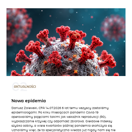
02
AKTUALNOŚCI
Nowa epidemia
Dariusz Zalewski, CFA 14.07.2026 6 lat temu wszyscy zostaliśmy
epidemiologami. Po kilku miesiącach pandemii Covid-19
operowaliśmy pojęciami takimi jak wskaźnik reprodukcji (R0),
wypłaszczanie krzywej czy odporność zbiorowa. Giełdowe indeksy
szybko odbiły, a wiele kwartałów później pandemia skończyła się.
Uznaliśmy więc, że ta specjalistyczna wiedza już nigdy nam się nie