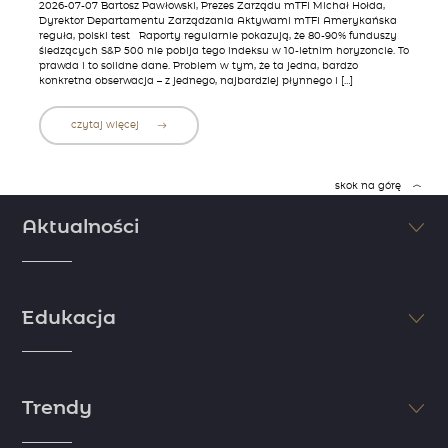
2026-07-07 Bartosz Pawłowski, Prezes Zarządu mTFI Michał Hołda,
Dyrektor Departamentu Zarządzania Aktywami mTFI Amerykańska
reguła, polski test Raporty regularnie pokazują, że 80-90% funduszy
śledzących S&P 500 nie pobija tego indeksu w 10-letnim horyzoncie. To
prawda i to solidne dane. Problem w tym, że ta jedna, bardzo
konkretna obserwacja – z jednego, najbardziej płynnego i […]
czytaj więcej
skok na górę
Aktualności
Śledź na bieżąco najświeższe informacje ze świata finansów i
inwestycji. Nie pozwól, aby inni Cię wyprzedzili. Sprawdzaj najnowsze
Edukacja
doniesienia dzięki komentarzom i artykułom naszych ekspertów.
zobacz więcej
Jeśli chcesz osiągnąć sukces, postaw na edukację. Myśl jak milioner i
zdobądź wiedzę niezbędną do rozpoczęcia inwestycji. Skorzystaj z
Trendy
wiedzy i doświadczenia naszych ekspertów i zapoznaj się z
niezbędnymi informacjami ze świata finansów.