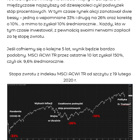
międzyczasie najszybszy od dziesięcioleci cykl podwyżek
stóp procentowych. W tym czasie rynek akcji zanotował dwie
bessy – jedną o wspomniane 33% i drugą na 26% oraz korektę
o 10%… a mimo to zyskał 10% średniorocznie… Każdy, kto w
tym czasie inwestował, z pewnością swoimi nerwami zapłacił
za tę stopę zwrotu.
Jeśli cofniemy się o kolejne 5 lat, wynik będzie bardzo
podobny. MSCI ACWI TR przez ostatnie 10 lat zyskał 150%,
czyli ok. 9,6% średniorocznie.
Stopa zwrotu z indeksu MSCI ACWI TR od szczytu z 19 lutego
2020 r.