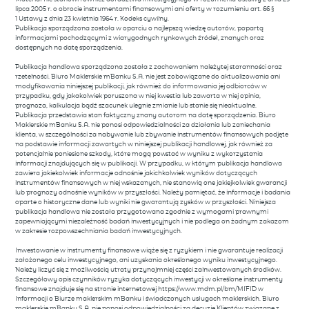
lipca 2005 r. o obrocie instrumentami finansowymi ani oferty w rozumieniu art. 66 §
1 Ustawy z dnia 23 kwietnia 1964 r. Kodeks cywilny.
Publikacja sporządzona została w oparciu o najlepszą wiedzę autorów, popartą
informacjami pochodzącymi z wiarygodnych rynkowych źródeł, znanych oraz
dostępnych na datę sporządzenia.
Publikacja handlowa sporządzona została z zachowaniem należytej staranności oraz
rzetelności. Biuro Maklerskie mBanku S.A. nie jest zobowiązane do aktualizowania ani
modyfikowania niniejszej publikacji, jak również do informowania jej odbiorców w
przypadku, gdy jakakolwiek poruszona w niej kwestia lub zawarta w niej opinia,
prognoza, kalkulacja bądź szacunek ulegnie zmianie lub stanie się nieaktualne.
Publikacja przedstawia stan faktyczny znany autorom na datę sporządzenia. Biuro
Maklerskie mBanku S.A. nie ponosi odpowiedzialności za działania lub zaniechania
klienta, w szczególności za nabywanie lub zbywanie instrumentów finansowych podjęte
na podstawie informacji zawartych w niniejszej publikacji handlowej, jak również za
potencjalnie poniesione szkody, które mogą powstać w wyniku z wykorzystania
informacji znajdujących się w publikacji. W przypadku, w którym publikacja handlowa
zawiera jakiekolwiek informacje odnośnie jakichkolwiek wyników dotyczących
instrumentów finansowych w niej wskazanych, nie stanowią one jakiejkolwiek gwarancji
lub prognozy odnośnie wyników w przyszłości. Należy pamiętać, że informacje i badania
oparte o historyczne dane lub wyniki nie gwarantują zysków w przyszłości. Niniejsza
publikacja handlowa nie została przygotowana zgodnie z wymogami prawnymi
zapewniającymi niezależność badań inwestycyjnych i nie podlega on żadnym zakazom
w zakresie rozpowszechniania badań inwestycyjnych.
Inwestowanie w instrumenty finansowe wiąże się z ryzykiem i nie gwarantuje realizacji
założonego celu inwestycyjnego, ani uzyskania określonego wyniku inwestycyjnego.
Należy liczyć się z możliwością utraty przynajmniej części zainwestowanych środków.
Szczegółowy opis czynników ryzyka dotyczących inwestycji w określone instrumenty
finansowe znajduje się na stronie internetowej https://www.mdm.pl/bm/MIFID w
Informacji o Biurze maklerskim mBanku i świadczonych usługach maklerskich. Biuro
maklerskie mBanku S.A. nie ponosi odpowiedzialności za decyzje Klientów związane z