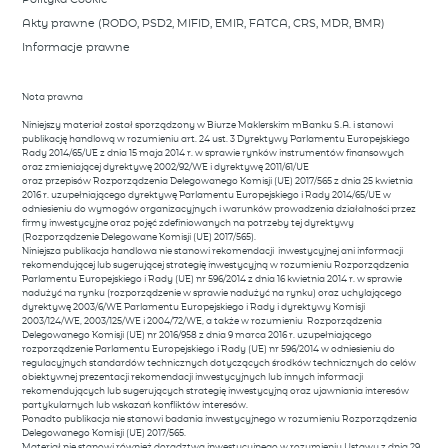
Akty prawne (RODO, PSD2, MIFID, EMIR, FATCA, CRS, MDR, BMR)
Informacje prawne
Nota prawna
Niniejszy materiał został sporządzony w Biurze Maklerskim mBanku S.A. i stanowi
publikację handlową w rozumieniu art. 24 ust. 3 Dyrektywy Parlamentu Europejskiego
Rady 2014/65/UE z dnia 15 maja 2014 r. w sprawie rynków instrumentów finansowych
oraz zmieniającej dyrektywę 2002/92/WE i dyrektywę 2011/61/UE
oraz przepisów Rozporządzenia Delegowanego Komisji (UE) 2017/565 z dnia 25 kwietnia
2016 r. uzupełniającego dyrektywę Parlamentu Europejskiego i Rady 2014/65/UE w
odniesieniu do wymogów organizacyjnych i warunków prowadzenia działalności przez
firmy inwestycyjne oraz pojęć zdefiniowanych na potrzeby tej dyrektywy
(Rozporządzenie Delegowane Komisji (UE) 2017/565).
Niniejsza publikacja handlowa nie stanowi rekomendacji inwestycyjnej ani informacji
rekomendującej lub sugerującej strategię inwestycyjną w rozumieniu Rozporządzenia
Parlamentu Europejskiego i Rady (UE) nr 596/2014 z dnia 16 kwietnia 2014 r. w sprawie
nadużyć na rynku (rozporządzenie w sprawie nadużyć na rynku) oraz uchylającego
dyrektywę 2003/6/WE Parlamentu Europejskiego i Rady i dyrektywy Komisji
2003/124/WE, 2003/125/WE i 2004/72/WE, a także w rozumieniu Rozporządzenia
Delegowanego Komisji (UE) nr 2016/958 z dnia 9 marca 2016 r. uzupełniającego
rozporządzenie Parlamentu Europejskiego i Rady (UE) nr 596/2014 w odniesieniu do
regulacyjnych standardów technicznych dotyczących środków technicznych do celów
obiektywnej prezentacji rekomendacji inwestycyjnych lub innych informacji
rekomendujących lub sugerujących strategię inwestycyjną oraz ujawniania interesów
partykularnych lub wskazań konfliktów interesów.
Ponadto publikacja nie stanowi badania inwestycyjnego w rozumieniu Rozporządzenia
Delegowanego Komisji (UE) 2017/565.
Materiał nie stanowi również doradztwa inwestycyjnego w rozumieniu Ustawy z dnia 29