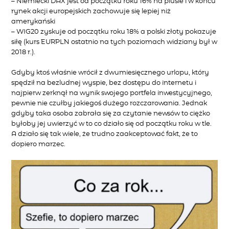
– Niemiecki DAX jest od początku roku 16% na plusie i w końcu
rynek akcji europejskich zachowuje się lepiej niż
amerykański
– WIG20 zyskuje od początku roku 18% a polski złoty pokazuje
siłę (kurs EURPLN ostatnio na tych poziomach widziany był w
2018 r.).
Gdyby ktoś
właśnie
wrócił z dwumiesięcznego urlopu, który
spędził na bezludnej wyspie
,
bez dostępu do
internetu
i
najpierw
zerknął na wynik
swojego portfela inwestycyjnego
,
pewnie nie czułby
jakiegoś
dużego rozczarowania.
Jednak
gdyby taka osoba zabrała
się
za czytanie newsów
t
o
ciężko
byłoby
jej
uwierzyć w to
co dzi
ało
się
od początku roku
w tle.
A działo się
tak wiele,
że trudno zaakceptować fakt
, że to
dopiero marzec.