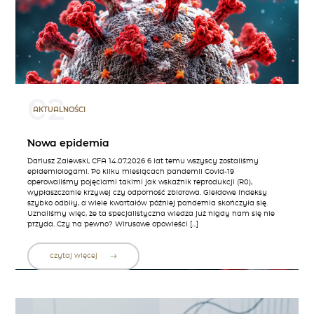
02
AKTUALNOŚCI
Nowa epidemia
Dariusz Zalewski, CFA 14.07.2026 6 lat temu wszyscy zostaliśmy
epidemiologami. Po kilku miesiącach pandemii Covid-19
operowaliśmy pojęciami takimi jak wskaźnik reprodukcji (R0),
wypłaszczanie krzywej czy odporność zbiorowa. Giełdowe indeksy
szybko odbiły, a wiele kwartałów później pandemia skończyła się.
Uznaliśmy więc, że ta specjalistyczna wiedza już nigdy nam się nie
przyda. Czy na pewno? Wirusowe opowieści […]
czytaj więcej