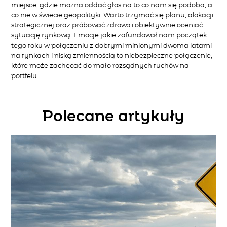
miejsce
,
gdzie można oddać głos na to
co nam się podoba
,
a
co nie w świecie geopolityki.
Warto trzymać się planu, alokacji
strategicznej oraz próbować zdrowo i obiektywnie oceniać
sytuację rynkową.
E
mocj
e
jakie zafundował nam początek
tego
roku w
połączeniu
z dobrymi
minionymi dwoma
latami
na rynkach i niską zmiennością
to niebezpieczne połączenie,
które
może zachęcać do
mało
rozsądnych ruchów na
portfelu.
Polecane artykuły