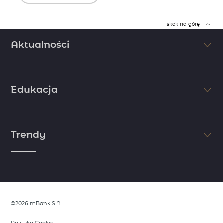
skok na górę
Aktualności
Śledź na bieżąco najświeższe informacje ze świata finansów i
inwestycji. Nie pozwól, aby inni Cię wyprzedzili. Sprawdzaj najnowsze
Edukacja
doniesienia dzięki komentarzom i artykułom naszych ekspertów.
zobacz więcej
Jeśli chcesz osiągnąć sukces, postaw na edukację. Myśl jak milioner i
zdobądź wiedzę niezbędną do rozpoczęcia inwestycji. Skorzystaj z
Trendy
wiedzy i doświadczenia naszych ekspertów i zapoznaj się z
niezbędnymi informacjami ze świata finansów.
zobacz więcej
Dostrzeż trendy zanim zrobią to inni. Skorzystaj z analiz naszych
ekspertów, którzy dzielą się swoimi spostrzeżeniami rynkowymi.
Opisujemy wszystko, co wymyka się rynkowym oczekiwaniom i stanowi
potecjalną okazję do wykorzystania.
©2026 mBank S.A.
zobacz więcej
Polityka Cookie