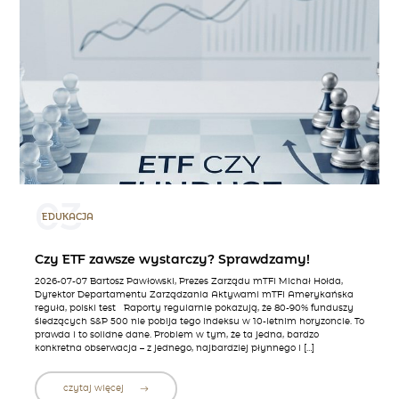
03
EDUKACJA
Czy ETF zawsze wystarczy? Sprawdzamy!
2026-07-07 Bartosz Pawłowski, Prezes Zarządu mTFI Michał Hołda,
Dyrektor Departamentu Zarządzania Aktywami mTFI Amerykańska
reguła, polski test Raporty regularnie pokazują, że 80-90% funduszy
śledzących S&P 500 nie pobija tego indeksu w 10-letnim horyzoncie. To
prawda i to solidne dane. Problem w tym, że ta jedna, bardzo
konkretna obserwacja – z jednego, najbardziej płynnego i […]
czytaj więcej