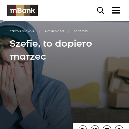
STRONA GŁÓWNA
|
AKTUALNOŚCI
|
06.03.2025
Szefie, to dopiero
marzec