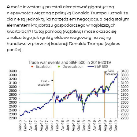
A m
oże
inwestorzy przestali akceptować gigantyczną
niepewność
związaną z polityką Donalda
Trumpa
i uznali,
że
cła nie są jednak
tylko narzędziem negocjacji, a
będą
stałym
elementem krajobrazu
gospodarczego
w najbliższych
kwartałach?
I
tutaj
pomocą (wątpliwą)
może okazać się
analiza tego jak rynki giełdowe reagowały na wojny
handlowe w pierwszej kadencji Donalda
Trumpa
(wykres
poniżej)
.