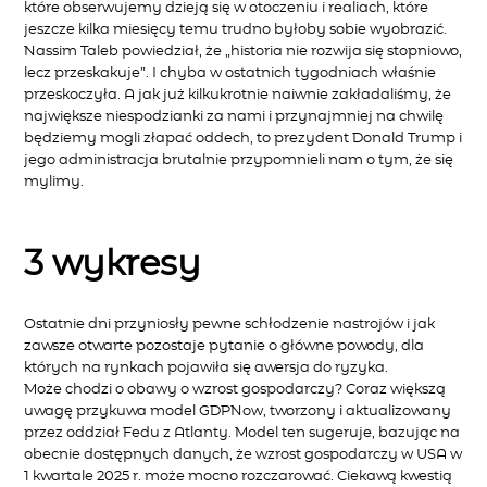
które obserwujemy dzieją się w otoczeniu i realiach, które
jeszcze kilka miesięcy temu trudno byłoby sobie wyobrazić.
Nassim Taleb powiedział, że „historia nie rozwija się stopniowo,
lecz przeskakuje”. I chyba w ostatnich tygodniach właśnie
przeskoczyła. A jak już kilkukrotnie naiwnie zakładaliśmy, że
największe niespodzianki za nami i przynajmniej na chwilę
będziemy mogli złapać oddech, to prezydent Donald Trump i
jego administracja brutalnie przypomnieli nam o tym, że się
mylimy.
3 wykresy
Ostatnie dni przyniosły pewne schłodzenie nastrojów i jak
zawsze otwarte pozostaje pytanie o główne powody, dla
których na rynkach pojawiła się awersja do ryzyka.
Może chodzi o obawy o wzrost gospodarczy? Coraz większą
uwagę przykuwa model GDPNow, tworzony i aktualizowany
przez oddział Fedu z Atlanty. Model ten sugeruje, bazując na
obecnie dostępnych danych, że wzrost gospodarczy w USA w
1 kwartale 2025
r. może mocno rozczarować. Ciekawą kwestią