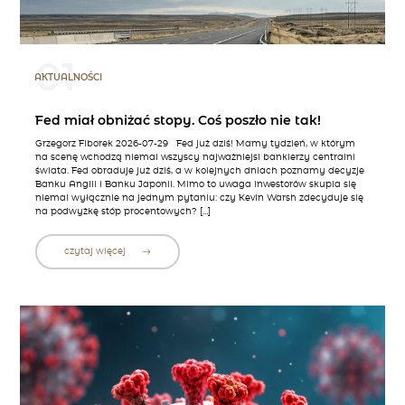
01
AKTUALNOŚCI
Fed miał obniżać stopy. Coś poszło nie tak!
Grzegorz Fiborek 2026-07-29 Fed już dziś! Mamy tydzień, w którym
na scenę wchodzą niemal wszyscy najważniejsi bankierzy centralni
świata. Fed obraduje już dziś, a w kolejnych dniach poznamy decyzje
Banku Anglii i Banku Japonii. Mimo to uwaga inwestorów skupia się
niemal wyłącznie na jednym pytaniu: czy Kevin Warsh zdecyduje się
na podwyżkę stóp procentowych? […]
czytaj więcej