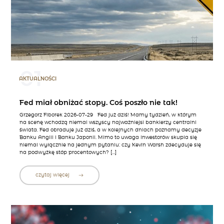
01
AKTUALNOŚCI
Fed miał obniżać stopy. Coś poszło nie tak!
Grzegorz Fiborek 2026-07-29 Fed już dziś! Mamy tydzień, w którym
na scenę wchodzą niemal wszyscy najważniejsi bankierzy centralni
świata. Fed obraduje już dziś, a w kolejnych dniach poznamy decyzje
Banku Anglii i Banku Japonii. Mimo to uwaga inwestorów skupia się
niemal wyłącznie na jednym pytaniu: czy Kevin Warsh zdecyduje się
na podwyżkę stóp procentowych? […]
czytaj więcej