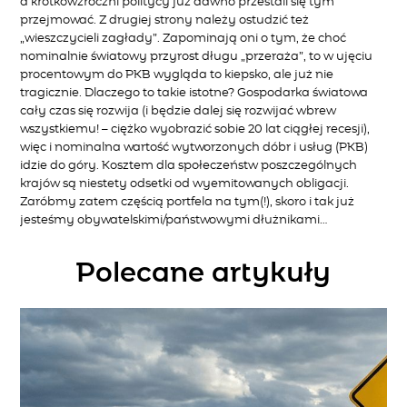
a krótkowzroczni politycy już dawno przestali się tym
przejmować. Z drugiej strony należy ostudzić też
„wieszczycieli zagłady”. Zapominają oni o tym, że choć
nominalnie światowy przyrost długu „przeraża”, to w ujęciu
procentowym do PKB wygląda to kiepsko, ale już nie
tragicznie. Dlaczego to takie istotne? Gospodarka światowa
cały czas się rozwija (i będzie dalej się rozwijać wbrew
wszystkiemu! – ciężko wyobrazić sobie 20 lat ciągłej recesji),
więc i nominalna wartość wytworzonych dóbr i usług (PKB)
idzie do góry. Kosztem dla społeczeństw poszczególnych
krajów są niestety odsetki od wyemitowanych obligacji.
Zaróbmy zatem częścią portfela na tym(!), skoro i tak już
jesteśmy obywatelskimi/państwowymi dłużnikami…
Polecane artykuły