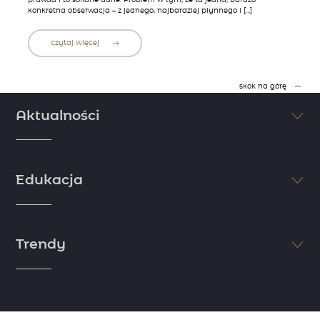
konkretna obserwacja – z jednego, najbardziej płynnego i […]
czytaj więcej
skok na górę
Aktualności
Śledź na bieżąco najświeższe informacje ze świata finansów i
inwestycji. Nie pozwól, aby inni Cię wyprzedzili. Sprawdzaj najnowsze
Edukacja
doniesienia dzięki komentarzom i artykułom naszych ekspertów.
zobacz więcej
Jeśli chcesz osiągnąć sukces, postaw na edukację. Myśl jak milioner i
zdobądź wiedzę niezbędną do rozpoczęcia inwestycji. Skorzystaj z
Trendy
wiedzy i doświadczenia naszych ekspertów i zapoznaj się z
niezbędnymi informacjami ze świata finansów.
zobacz więcej
Dostrzeż trendy zanim zrobią to inni. Skorzystaj z analiz naszych
ekspertów, którzy dzielą się swoimi spostrzeżeniami rynkowymi.
Opisujemy wszystko, co wymyka się rynkowym oczekiwaniom i stanowi
potecjalną okazję do wykorzystania.