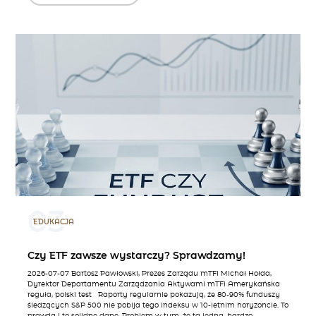
03
EDUKACJA
Czy ETF zawsze wystarczy? Sprawdzamy!
2026-07-07 Bartosz Pawłowski, Prezes Zarządu mTFI Michał Hołda,
Dyrektor Departamentu Zarządzania Aktywami mTFI Amerykańska
reguła, polski test Raporty regularnie pokazują, że 80-90% funduszy
śledzących S&P 500 nie pobija tego indeksu w 10-letnim horyzoncie. To
prawda i to solidne dane. Problem w tym, że ta jedna, bardzo