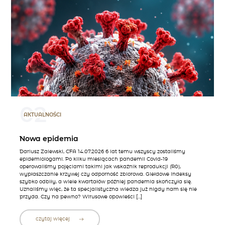
02
AKTUALNOŚCI
Nowa epidemia
Dariusz Zalewski, CFA 14.07.2026 6 lat temu wszyscy zostaliśmy
epidemiologami. Po kilku miesiącach pandemii Covid-19
operowaliśmy pojęciami takimi jak wskaźnik reprodukcji (R0),
wypłaszczanie krzywej czy odporność zbiorowa. Giełdowe indeksy
szybko odbiły, a wiele kwartałów później pandemia skończyła się.
Uznaliśmy więc, że ta specjalistyczna wiedza już nigdy nam się nie
przyda. Czy na pewno? Wirusowe opowieści […]
czytaj więcej