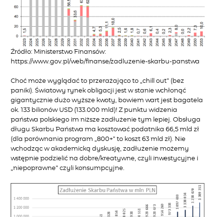
Źródło: Ministerstwo Finansów:
https://www.gov.pl/web/finanse/zadluzenie-skarbu-panstwa
Choć może wyglądać to przerażająco to „chill out” (bez
paniki). Światowy rynek obligacji jest w stanie wchłonąć
gigantycznie dużo wyższe kwoty, bowiem wart jest bagatela
ok. 133 bilionów USD (133.000 mld)! Z punktu widzenia
państwa polskiego im niższe zadłużenie tym lepiej. Obsługa
długu Skarbu Państwa ma kosztować podatnika 66,5 mld zł
(dla porównania program „800+” to koszt 63 mld zł). Nie
wchodząc w akademicką dyskusję, zadłużenie możemy
wstępnie podzielić na dobre/kreatywne, czyli inwestycyjne i
„niepoprawne” czyli konsumpcyjne.