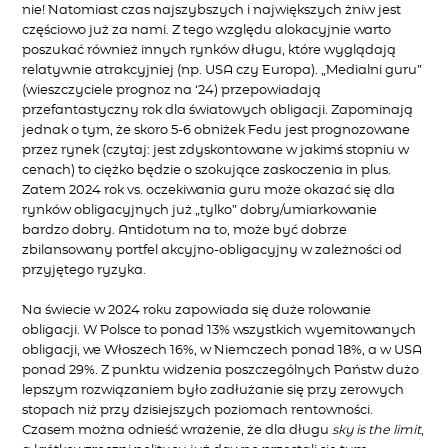
nie! Natomiast czas najszybszych i największych żniw jest
częściowo już za nami. Z tego względu alokacyjnie warto
poszukać również innych rynków długu, które wyglądają
relatywnie atrakcyjniej (np. USA czy Europa). „Medialni guru”
(wieszczyciele prognoz na ‘24) przepowiadają
przefantastyczny rok dla światowych obligacji. Zapominają
jednak o tym, że skoro 5-6 obniżek Fedu jest prognozowane
przez rynek (czytaj: jest zdyskontowane w jakimś stopniu w
cenach) to ciężko będzie o szokujące zaskoczenia in plus.
Zatem 2024 rok vs. oczekiwania guru może okazać się dla
rynków obligacyjnych już „tylko” dobry/umiarkowanie
bardzo dobry. Antidotum na to, może być dobrze
zbilansowany portfel akcyjno-obligacyjny w zależności od
przyjętego ryzyka.
Na świecie w 2024 roku zapowiada się duże rolowanie
obligacji. W Polsce to ponad 13% wszystkich wyemitowanych
obligacji, we Włoszech 16%, w Niemczech ponad 18%, a w USA
ponad 29%. Z punktu widzenia poszczególnych Państw dużo
lepszym rozwiązaniem było zadłużanie się przy zerowych
stopach niż przy dzisiejszych poziomach rentowności.
Czasem można odnieść wrażenie, że dla długu
sky is the limit
,