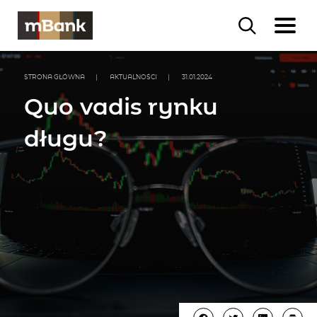
STRONA GŁÓWNA
|
AKTUALNOŚCI
|
31.01.2024
Quo vadis rynku
długu?