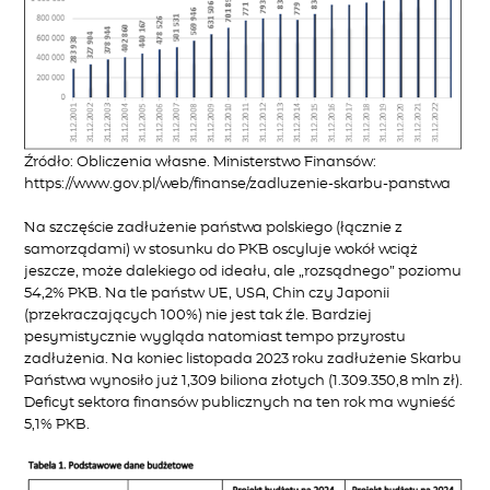
Źródło: Obliczenia własne. Ministerstwo Finansów:
https://www.gov.pl/web/finanse/zadluzenie-skarbu-panstwa
Na szczęście zadłużenie państwa polskiego (łącznie z
samorządami) w stosunku do PKB oscyluje wokół wciąż
jeszcze, może dalekiego od ideału, ale „rozsądnego” poziomu
54,2% PKB. Na tle państw UE, USA, Chin czy Japonii
(przekraczających 100%) nie jest tak źle. Bardziej
pesymistycznie wygląda natomiast tempo przyrostu
zadłużenia. Na koniec listopada 2023 roku zadłużenie Skarbu
Państwa wynosiło już 1,309 biliona złotych (1.309.350,8 mln zł).
Deficyt sektora finansów publicznych na ten rok ma wynieść
5,1% PKB.