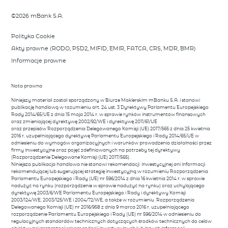
©2026 mBank S.A.
zobacz więcej
Polityka Cookie
Akty prawne (RODO, PSD2, MIFID, EMIR, FATCA, CRS, MDR, BMR)
Informacje prawne
Nota prawna
Niniejszy materiał został sporządzony w Biurze Maklerskim mBanku S.A. i stanowi
publikację handlową w rozumieniu art. 24 ust. 3 Dyrektywy Parlamentu Europejskiego
Rady 2014/65/UE z dnia 15 maja 2014 r. w sprawie rynków instrumentów finansowych
oraz zmieniającej dyrektywę 2002/92/WE i dyrektywę 2011/61/UE
oraz przepisów Rozporządzenia Delegowanego Komisji (UE) 2017/565 z dnia 25 kwietnia
2016 r. uzupełniającego dyrektywę Parlamentu Europejskiego i Rady 2014/65/UE w
odniesieniu do wymogów organizacyjnych i warunków prowadzenia działalności przez
firmy inwestycyjne oraz pojęć zdefiniowanych na potrzeby tej dyrektywy
(Rozporządzenie Delegowane Komisji (UE) 2017/565).
Niniejsza publikacja handlowa nie stanowi rekomendacji inwestycyjnej ani informacji
rekomendującej lub sugerującej strategię inwestycyjną w rozumieniu Rozporządzenia
Parlamentu Europejskiego i Rady (UE) nr 596/2014 z dnia 16 kwietnia 2014 r. w sprawie
nadużyć na rynku (rozporządzenie w sprawie nadużyć na rynku) oraz uchylającego
dyrektywę 2003/6/WE Parlamentu Europejskiego i Rady i dyrektywy Komisji
2003/124/WE, 2003/125/WE i 2004/72/WE, a także w rozumieniu Rozporządzenia
Delegowanego Komisji (UE) nr 2016/958 z dnia 9 marca 2016 r. uzupełniającego
rozporządzenie Parlamentu Europejskiego i Rady (UE) nr 596/2014 w odniesieniu do
regulacyjnych standardów technicznych dotyczących środków technicznych do celów