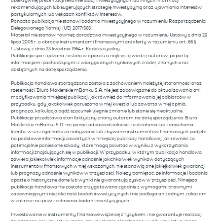
obiektywnej prezentacji rekomendacji inwestycyjnych lub innych informacji
rekomendujących lub sugerujących strategię inwestycyjną oraz ujawniania interesów
partykularnych lub wskazań konfliktów interesów.
Ponadto publikacja nie stanowi badania inwestycyjnego w rozumieniu Rozporządzenia
Delegowanego Komisji (UE) 2017/565.
Materiał nie stanowi również doradztwa inwestycyjnego w rozumieniu Ustawy z dnia 29
lipca 2005 r. o obrocie instrumentami finansowymi ani oferty w rozumieniu art. 66 §
1 Ustawy z dnia 23 kwietnia 1964 r. Kodeks cywilny.
Publikacja sporządzona została w oparciu o najlepszą wiedzę autorów, popartą
informacjami pochodzącymi z wiarygodnych rynkowych źródeł, znanych oraz
dostępnych na datę sporządzenia.
Publikacja handlowa sporządzona została z zachowaniem należytej staranności oraz
rzetelności. Biuro Maklerskie mBanku S.A. nie jest zobowiązane do aktualizowania ani
modyfikowania niniejszej publikacji, jak również do informowania jej odbiorców w
przypadku, gdy jakakolwiek poruszona w niej kwestia lub zawarta w niej opinia,
prognoza, kalkulacja bądź szacunek ulegnie zmianie lub stanie się nieaktualne.
Publikacja przedstawia stan faktyczny znany autorom na datę sporządzenia. Biuro
Maklerskie mBanku S.A. nie ponosi odpowiedzialności za działania lub zaniechania
klienta, w szczególności za nabywanie lub zbywanie instrumentów finansowych podjęte
na podstawie informacji zawartych w niniejszej publikacji handlowej, jak również za
potencjalnie poniesione szkody, które mogą powstać w wyniku z wykorzystania
informacji znajdujących się w publikacji. W przypadku, w którym publikacja handlowa
zawiera jakiekolwiek informacje odnośnie jakichkolwiek wyników dotyczących
instrumentów finansowych w niej wskazanych, nie stanowią one jakiejkolwiek gwarancji
lub prognozy odnośnie wyników w przyszłości. Należy pamiętać, że informacje i badania
oparte o historyczne dane lub wyniki nie gwarantują zysków w przyszłości. Niniejsza
publikacja handlowa nie została przygotowana zgodnie z wymogami prawnymi
zapewniającymi niezależność badań inwestycyjnych i nie podlega on żadnym zakazom
w zakresie rozpowszechniania badań inwestycyjnych.
Inwestowanie w instrumenty finansowe wiąże się z ryzykiem i nie gwarantuje realizacji