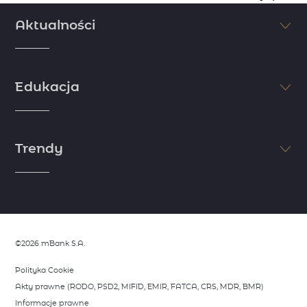
Aktualności
Śledź na bieżąco najświeższe informacje ze świata finansów i
inwestycji. Nie pozwól, aby inni Cię wyprzedzili. Sprawdzaj najnowsze
Edukacja
doniesienia dzięki komentarzom i artykułom naszych ekspertów.
zobacz więcej
Jeśli chcesz osiągnąć sukces, postaw na edukację. Myśl jak milioner i
zdobądź wiedzę niezbędną do rozpoczęcia inwestycji. Skorzystaj z
Trendy
wiedzy i doświadczenia naszych ekspertów i zapoznaj się z
niezbędnymi informacjami ze świata finansów.
zobacz więcej
Dostrzeż trendy zanim zrobią to inni. Skorzystaj z analiz naszych
ekspertów, którzy dzielą się swoimi spostrzeżeniami rynkowymi.
Opisujemy wszystko, co wymyka się rynkowym oczekiwaniom i stanowi
potecjalną okazję do wykorzystania.
©2026 mBank S.A.
zobacz więcej
Polityka Cookie
Akty prawne (RODO, PSD2, MIFID, EMIR, FATCA, CRS, MDR, BMR)
Informacje prawne