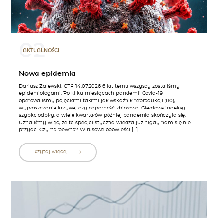
02
AKTUALNOŚCI
Nowa epidemia
Dariusz Zalewski, CFA 14.07.2026 6 lat temu wszyscy zostaliśmy
epidemiologami. Po kilku miesiącach pandemii Covid-19
operowaliśmy pojęciami takimi jak wskaźnik reprodukcji (R0),
wypłaszczanie krzywej czy odporność zbiorowa. Giełdowe indeksy
szybko odbiły, a wiele kwartałów później pandemia skończyła się.
Uznaliśmy więc, że ta specjalistyczna wiedza już nigdy nam się nie
przyda. Czy na pewno? Wirusowe opowieści […]
czytaj więcej