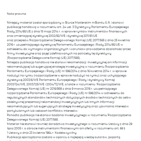
Nota prawna
Niniejszy materiał został sporządzony w Biurze Maklerskim mBanku S.A. i stanowi
publikację handlową w rozumieniu art. 24 ust. 3 Dyrektywy Parlamentu Europejskiego
Rady 2014/65/UE z dnia 15 maja 2014 r. w sprawie rynków instrumentów finansowych
oraz zmieniającej dyrektywę 2002/92/WE i dyrektywę 2011/61/UE
oraz przepisów Rozporządzenia Delegowanego Komisji (UE) 2017/565 z dnia 25 kwietnia
2016 r. uzupełniającego dyrektywę Parlamentu Europejskiego i Rady 2014/65/UE w
odniesieniu do wymogów organizacyjnych i warunków prowadzenia działalności przez
firmy inwestycyjne oraz pojęć zdefiniowanych na potrzeby tej dyrektywy
(Rozporządzenie Delegowane Komisji (UE) 2017/565).
Niniejsza publikacja handlowa nie stanowi rekomendacji inwestycyjnej ani informacji
rekomendującej lub sugerującej strategię inwestycyjną w rozumieniu Rozporządzenia
Parlamentu Europejskiego i Rady (UE) nr 596/2014 z dnia 16 kwietnia 2014 r. w sprawie
nadużyć na rynku (rozporządzenie w sprawie nadużyć na rynku) oraz uchylającego
dyrektywę 2003/6/WE Parlamentu Europejskiego i Rady i dyrektywy Komisji
2003/124/WE, 2003/125/WE i 2004/72/WE, a także w rozumieniu Rozporządzenia
Delegowanego Komisji (UE) nr 2016/958 z dnia 9 marca 2016 r. uzupełniającego
rozporządzenie Parlamentu Europejskiego i Rady (UE) nr 596/2014 w odniesieniu do
regulacyjnych standardów technicznych dotyczących środków technicznych do celów
obiektywnej prezentacji rekomendacji inwestycyjnych lub innych informacji
rekomendujących lub sugerujących strategię inwestycyjną oraz ujawniania interesów
partykularnych lub wskazań konfliktów interesów.
Ponadto publikacja nie stanowi badania inwestycyjnego w rozumieniu Rozporządzenia
Delegowanego Komisji (UE) 2017/565.
Materiał nie stanowi również doradztwa inwestycyjnego w rozumieniu Ustawy z dnia 29
lipca 2005 r. o obrocie instrumentami finansowymi ani oferty w rozumieniu art. 66 §
1 Ustawy z dnia 23 kwietnia 1964 r. Kodeks cywilny.
Publikacja sporządzona została w oparciu o najlepszą wiedzę autorów, popartą