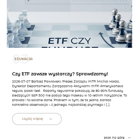
03
EDUKACJA
Czy ETF zawsze wystarczy? Sprawdzamy!
2026-07-07 Bartosz Pawłowski, Prezes Zarządu mTFI Michał Hołda,
Dyrektor Departamentu Zarządzania Aktywami mTFI Amerykańska
reguła, polski test Raporty regularnie pokazują, że 80-90% funduszy
śledzących S&P 500 nie pobija tego indeksu w 10-letnim horyzoncie. To
prawda i to solidne dane. Problem w tym, że ta jedna, bardzo
konkretna obserwacja – z jednego, najbardziej płynnego i […]
czytaj więcej
skok na górę