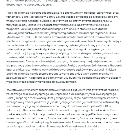
informacjami pochodzącymi z wiarygodnych rynkowych źródeł, znanych oraz
dostępnych na datę sporządzenia.
Publikacja handlowa sporządzona została z zachowaniem należytej staranności oraz
rzetelności. Biuro Maklerskie mBanku S.A. nie jest zobowiązane do aktualizowania ani
modyfikowania niniejszej publikacji, jak również do informowania jej odbiorców w
przypadku, gdy jakakolwiek poruszona w niej kwestia lub zawarta w niej opinia,
prognoza, kalkulacja bądź szacunek ulegnie zmianie lub stanie się nieaktualne.
Publikacja przedstawia stan faktyczny znany autorom na datę sporządzenia. Biuro
Maklerskie mBanku S.A. nie ponosi odpowiedzialności za działania lub zaniechania
klienta, w szczególności za nabywanie lub zbywanie instrumentów finansowych podjęte
na podstawie informacji zawartych w niniejszej publikacji handlowej, jak również za
potencjalnie poniesione szkody, które mogą powstać w wyniku z wykorzystania
informacji znajdujących się w publikacji. W przypadku, w którym publikacja handlowa
zawiera jakiekolwiek informacje odnośnie jakichkolwiek wyników dotyczących
instrumentów finansowych w niej wskazanych, nie stanowią one jakiejkolwiek gwarancji
lub prognozy odnośnie wyników w przyszłości. Należy pamiętać, że informacje i badania
oparte o historyczne dane lub wyniki nie gwarantują zysków w przyszłości. Niniejsza
publikacja handlowa nie została przygotowana zgodnie z wymogami prawnymi
zapewniającymi niezależność badań inwestycyjnych i nie podlega on żadnym zakazom
w zakresie rozpowszechniania badań inwestycyjnych.
Inwestowanie w instrumenty finansowe wiąże się z ryzykiem i nie gwarantuje realizacji
założonego celu inwestycyjnego, ani uzyskania określonego wyniku inwestycyjnego.
Należy liczyć się z możliwością utraty przynajmniej części zainwestowanych środków.
Szczegółowy opis czynników ryzyka dotyczących inwestycji w określone instrumenty
finansowe znajduje się na stronie internetowej https://www.mdm.pl/bm/MIFID w
Informacji o Biurze maklerskim mBanku i świadczonych usługach maklerskich. Biuro
maklerskie mBanku S.A. nie ponosi odpowiedzialności za decyzje Klientów związane z
inwestowaniem w instrumenty finansowe. Instrumenty finansowe nie są depozytem
bankowym. Wartość zakupionych instrumentów finansowych może się zmieniać wraz
ze zmianą sytuacji na rynkach finansowych. W konsekwencji, dochód z