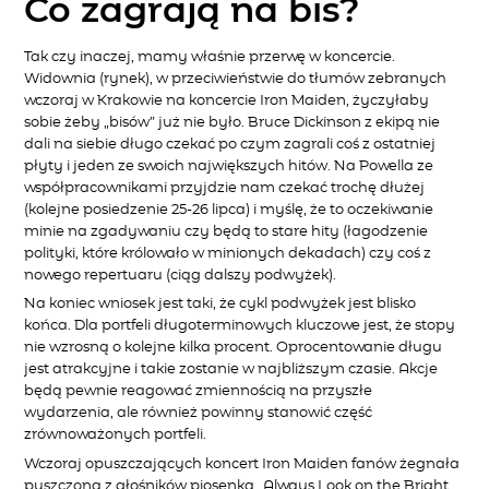
Co zagrają na bis?
Tak czy inaczej, mamy właśnie przerwę w koncercie.
Widownia (rynek), w przeciwieństwie do tłumów zebranych
wczoraj w Krakowie na koncercie Iron Maiden, życzyłaby
sobie żeby „bisów” już nie było. Bruce Dickinson z ekipą nie
dali na siebie długo czekać po czym zagrali coś z ostatniej
płyty i jeden ze swoich największych hitów. Na Powella ze
współpracownikami przyjdzie nam czekać trochę dłużej
(kolejne posiedzenie 25-26 lipca) i myślę, że to oczekiwanie
minie na zgadywaniu czy będą to stare hity (łagodzenie
polityki, które królowało w minionych dekadach) czy coś z
nowego repertuaru (ciąg dalszy podwyżek).
Na koniec wniosek jest taki, że cykl podwyżek jest blisko
końca. Dla portfeli długoterminowych kluczowe jest, że stopy
nie wzrosną o kolejne kilka procent. Oprocentowanie długu
jest atrakcyjne i takie zostanie w najbliższym czasie. Akcje
będą pewnie reagować zmiennością na przyszłe
wydarzenia, ale również powinny stanowić część
zrównoważonych portfeli.
Wczoraj opuszczających koncert Iron Maiden fanów żegnała
puszczona z głośników piosenka „Always Look on the Bright