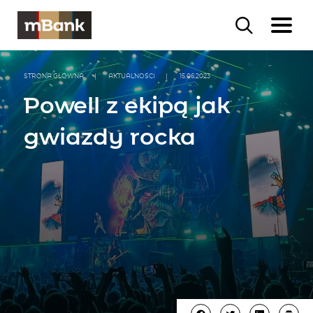
STRONA GŁÓWNA
|
AKTUALNOŚCI
|
15.06.2023
Powell z ekipą jak
gwiazdy rocka