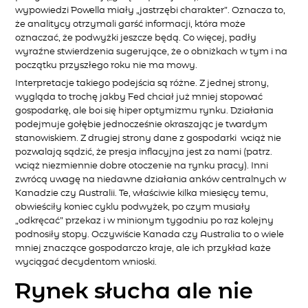
wypowiedzi Powella miały „jastrzębi charakter”. Oznacza to,
że analitycy otrzymali garść informacji, która może
oznaczać, że podwyżki jeszcze będą. Co więcej, padły
wyraźne stwierdzenia sugerujące, że o obniżkach w tym i na
początku przyszłego roku nie ma mowy.
Interpretacje takiego podejścia są różne. Z jednej strony,
wygląda to trochę jakby Fed chciał już mniej stopować
gospodarkę, ale boi się hiper optymizmu rynku. Działania
podejmuje gołębie jednocześnie okraszając je twardym
stanowiskiem. Z drugiej strony dane z gospodarki wciąż nie
pozwalają sądzić, że presja inflacyjna jest za nami (patrz.
wciąż niezmiennie dobre otoczenie na rynku pracy). Inni
zwrócą uwagę na niedawne działania anków centralnych w
Kanadzie czy Australii. Te, właściwie kilka miesięcy temu,
obwieściły koniec cyklu podwyżek, po czym musiały
„odkręcać” przekaz i w minionym tygodniu po raz kolejny
podnosiły stopy. Oczywiście Kanada czy Australia to o wiele
mniej znaczące gospodarczo kraje, ale ich przykład każe
wyciągać decydentom wnioski.
Rynek słucha ale nie