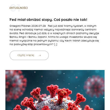
01
AKTUALNOŚCI
Fed miał obniżać stopy. Coś poszło nie tak!
Grzegorz Fiborek 2026-07-29 Fed już dziś! Mamy tydzień, w którym
na scenę wchodzą niemal wszyscy najważniejsi bankierzy centralni
świata. Fed obraduje już dziś, a w kolejnych dniach poznamy decyzje
Banku Anglii i Banku Japonii. Mimo to uwaga inwestorów skupia się
niemal wyłącznie na jednym pytaniu: czy Kevin Warsh zdecyduje się
na podwyżkę stóp procentowych? […]
czytaj więcej