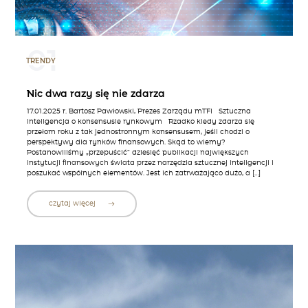
01
TRENDY
Nic dwa razy się nie zdarza
17.01.2025 r. Bartosz Pawłowski, Prezes Zarządu mTFI Sztuczna
inteligencja o konsensusie rynkowym Rzadko kiedy zdarza się
przełom roku z tak jednostronnym konsensusem, jeśli chodzi o
perspektywy dla rynków finansowych. Skąd to wiemy?
Postanowiliśmy „przepuścić” dziesięć publikacji największych
instytucji finansowych świata przez narzędzia sztucznej inteligencji i
poszukać wspólnych elementów. Jest ich zatrważająco dużo, a […]
czytaj więcej