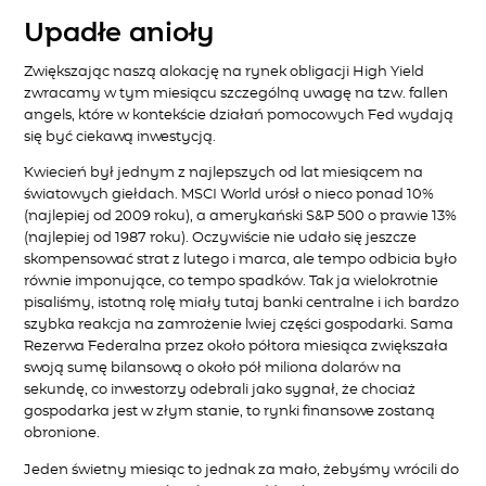
Upadłe anioły
Zwiększając naszą alokację na rynek obligacji High Yield
zwracamy w tym miesiącu szczególną uwagę na tzw. fallen
angels, które w kontekście działań pomocowych Fed wydają
się być ciekawą inwestycją.
Kwiecień był jednym z najlepszych od lat miesiącem na
światowych giełdach. MSCI World urósł o nieco ponad 10%
(najlepiej od 2009 roku), a amerykański S&P 500 o prawie 13%
(najlepiej od 1987 roku). Oczywiście nie udało się jeszcze
skompensować strat z lutego i marca, ale tempo odbicia było
równie imponujące, co tempo spadków. Tak ja wielokrotnie
pisaliśmy, istotną rolę miały tutaj banki centralne i ich bardzo
szybka reakcja na zamrożenie lwiej części gospodarki. Sama
Rezerwa Federalna przez około półtora miesiąca zwiększała
swoją sumę bilansową o około pół miliona dolarów na
sekundę, co inwestorzy odebrali jako sygnał, że chociaż
gospodarka jest w złym stanie, to rynki finansowe zostaną
obronione.
Jeden świetny miesiąc to jednak za mało, żebyśmy wrócili do