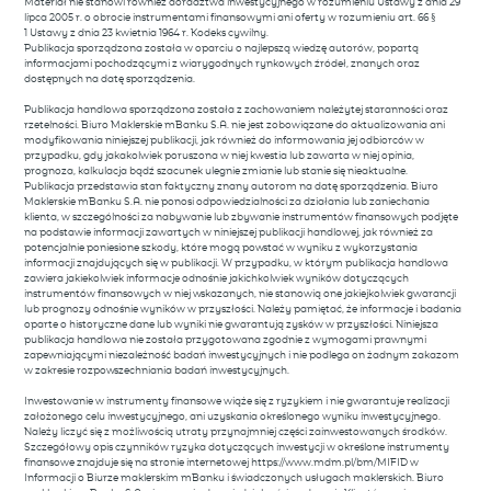
Materiał nie stanowi również doradztwa inwestycyjnego w rozumieniu Ustawy z dnia 29
lipca 2005 r. o obrocie instrumentami finansowymi ani oferty w rozumieniu art. 66 §
1 Ustawy z dnia 23 kwietnia 1964 r. Kodeks cywilny.
Publikacja sporządzona została w oparciu o najlepszą wiedzę autorów, popartą
informacjami pochodzącymi z wiarygodnych rynkowych źródeł, znanych oraz
dostępnych na datę sporządzenia.
Publikacja handlowa sporządzona została z zachowaniem należytej staranności oraz
rzetelności. Biuro Maklerskie mBanku S.A. nie jest zobowiązane do aktualizowania ani
modyfikowania niniejszej publikacji, jak również do informowania jej odbiorców w
przypadku, gdy jakakolwiek poruszona w niej kwestia lub zawarta w niej opinia,
prognoza, kalkulacja bądź szacunek ulegnie zmianie lub stanie się nieaktualne.
Publikacja przedstawia stan faktyczny znany autorom na datę sporządzenia. Biuro
Maklerskie mBanku S.A. nie ponosi odpowiedzialności za działania lub zaniechania
klienta, w szczególności za nabywanie lub zbywanie instrumentów finansowych podjęte
na podstawie informacji zawartych w niniejszej publikacji handlowej, jak również za
potencjalnie poniesione szkody, które mogą powstać w wyniku z wykorzystania
informacji znajdujących się w publikacji. W przypadku, w którym publikacja handlowa
zawiera jakiekolwiek informacje odnośnie jakichkolwiek wyników dotyczących
instrumentów finansowych w niej wskazanych, nie stanowią one jakiejkolwiek gwarancji
lub prognozy odnośnie wyników w przyszłości. Należy pamiętać, że informacje i badania
oparte o historyczne dane lub wyniki nie gwarantują zysków w przyszłości. Niniejsza
publikacja handlowa nie została przygotowana zgodnie z wymogami prawnymi
zapewniającymi niezależność badań inwestycyjnych i nie podlega on żadnym zakazom
w zakresie rozpowszechniania badań inwestycyjnych.
Inwestowanie w instrumenty finansowe wiąże się z ryzykiem i nie gwarantuje realizacji
założonego celu inwestycyjnego, ani uzyskania określonego wyniku inwestycyjnego.
Należy liczyć się z możliwością utraty przynajmniej części zainwestowanych środków.
Szczegółowy opis czynników ryzyka dotyczących inwestycji w określone instrumenty
finansowe znajduje się na stronie internetowej https://www.mdm.pl/bm/MIFID w
Informacji o Biurze maklerskim mBanku i świadczonych usługach maklerskich. Biuro