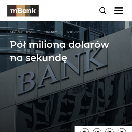
STRONA GŁÓWNA
|
TRENDY
|
12.05.2020
Pół miliona dolarów
na sekundę