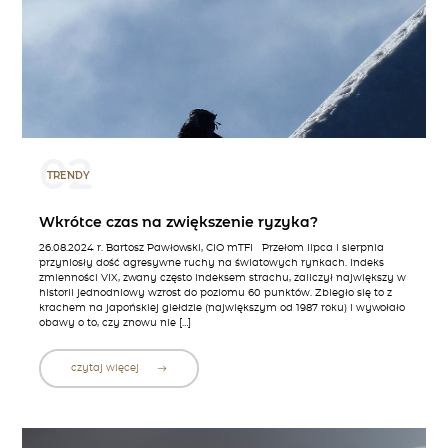
02
TRENDY
Wkrótce czas na zwiększenie ryzyka?
26.08.2024 r. Bartosz Pawłowski, CIO mTFI Przełom lipca i sierpnia
przyniosły dość agresywne ruchy na światowych rynkach. Indeks
zmienności VIX, zwany często indeksem strachu, zaliczył największy w
historii jednodniowy wzrost do poziomu 60 punktów. Zbiegło się to z
krachem na japońskiej giełdzie (największym od 1987 roku) i wywołało
obawy o to, czy znowu nie […]
czytaj więcej