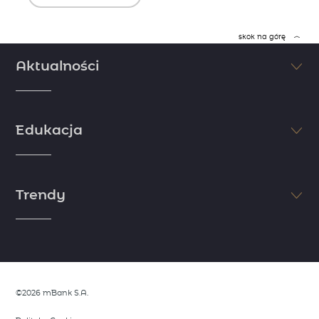
skok na górę
Aktualności
Śledź na bieżąco najświeższe informacje ze świata finansów i
inwestycji. Nie pozwól, aby inni Cię wyprzedzili. Sprawdzaj najnowsze
Edukacja
doniesienia dzięki komentarzom i artykułom naszych ekspertów.
zobacz więcej
Jeśli chcesz osiągnąć sukces, postaw na edukację. Myśl jak milioner i
zdobądź wiedzę niezbędną do rozpoczęcia inwestycji. Skorzystaj z
Trendy
wiedzy i doświadczenia naszych ekspertów i zapoznaj się z
niezbędnymi informacjami ze świata finansów.
zobacz więcej
Dostrzeż trendy zanim zrobią to inni. Skorzystaj z analiz naszych
ekspertów, którzy dzielą się swoimi spostrzeżeniami rynkowymi.
Opisujemy wszystko, co wymyka się rynkowym oczekiwaniom i stanowi
potecjalną okazję do wykorzystania.
©2026 mBank S.A.
zobacz więcej