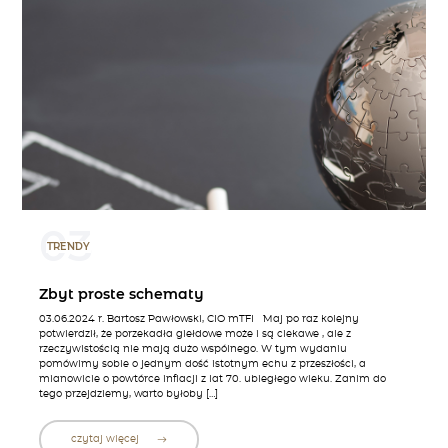
03
TRENDY
Zbyt proste schematy
03.06.2024 r. Bartosz Pawłowski, CIO mTFI Maj po raz kolejny
potwierdził, że porzekadła giełdowe może i są ciekawe , ale z
rzeczywistością nie mają dużo wspólnego. W tym wydaniu
pomówimy sobie o jednym dość istotnym echu z przeszłości, a
mianowicie o powtórce inflacji z lat 70. ubiegłego wieku. Zanim do
tego przejdziemy, warto byłoby […]
czytaj więcej