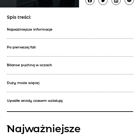
Spis treści:
Najważniejsze informacje
Po pierwszej fali
Bilanse puchną w oczach
Duży może więcej
Upadłe anioły czasem wzlatują
Najważniejsze