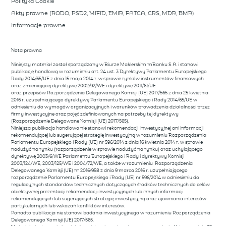
Polityka Cookie
Akty prawne (RODO, PSD2, MIFID, EMIR, FATCA, CRS, MDR, BMR)
Informacje prawne
Nota prawna
Niniejszy materiał został sporządzony w Biurze Maklerskim mBanku S.A. i stanowi
publikację handlową w rozumieniu art. 24 ust. 3 Dyrektywy Parlamentu Europejskiego
Rady 2014/65/UE z dnia 15 maja 2014 r. w sprawie rynków instrumentów finansowych
oraz zmieniającej dyrektywę 2002/92/WE i dyrektywę 2011/61/UE
oraz przepisów Rozporządzenia Delegowanego Komisji (UE) 2017/565 z dnia 25 kwietnia
2016 r. uzupełniającego dyrektywę Parlamentu Europejskiego i Rady 2014/65/UE w
odniesieniu do wymogów organizacyjnych i warunków prowadzenia działalności przez
firmy inwestycyjne oraz pojęć zdefiniowanych na potrzeby tej dyrektywy
(Rozporządzenie Delegowane Komisji (UE) 2017/565).
Niniejsza publikacja handlowa nie stanowi rekomendacji inwestycyjnej ani informacji
rekomendującej lub sugerującej strategię inwestycyjną w rozumieniu Rozporządzenia
Parlamentu Europejskiego i Rady (UE) nr 596/2014 z dnia 16 kwietnia 2014 r. w sprawie
nadużyć na rynku (rozporządzenie w sprawie nadużyć na rynku) oraz uchylającego
dyrektywę 2003/6/WE Parlamentu Europejskiego i Rady i dyrektywy Komisji
2003/124/WE, 2003/125/WE i 2004/72/WE, a także w rozumieniu Rozporządzenia
Delegowanego Komisji (UE) nr 2016/958 z dnia 9 marca 2016 r. uzupełniającego
rozporządzenie Parlamentu Europejskiego i Rady (UE) nr 596/2014 w odniesieniu do
regulacyjnych standardów technicznych dotyczących środków technicznych do celów
obiektywnej prezentacji rekomendacji inwestycyjnych lub innych informacji
rekomendujących lub sugerujących strategię inwestycyjną oraz ujawniania interesów
partykularnych lub wskazań konfliktów interesów.
Ponadto publikacja nie stanowi badania inwestycyjnego w rozumieniu Rozporządzenia
Delegowanego Komisji (UE) 2017/565.