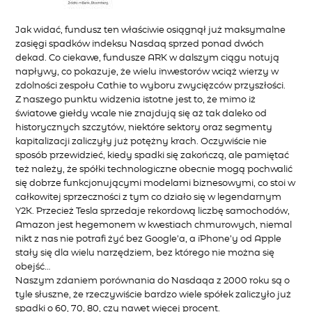
Jak widać, fundusz ten właściwie osiągnął już maksymalne
zasięgi spadków indeksu Nasdaq sprzed ponad dwóch
dekad. Co ciekawe, fundusze ARK w dalszym ciągu notują
napływy, co pokazuje, że wielu inwestorów wciąż wierzy w
zdolności zespołu Cathie to wyboru zwycięzców przyszłości.
Z naszego punktu widzenia istotne jest to, że mimo iż
światowe giełdy wcale nie znajdują się aż tak daleko od
historycznych szczytów, niektóre sektory oraz segmenty
kapitalizacji zaliczyły już potężny krach. Oczywiście nie
sposób przewidzieć, kiedy spadki się zakończą, ale pamiętać
też należy, że spółki technologiczne obecnie mogą pochwalić
się dobrze funkcjonującymi modelami biznesowymi, co stoi w
całkowitej sprzeczności z tym co działo się w legendarnym
Y2K. Przecież Tesla sprzedaje rekordową liczbę samochodów,
Amazon jest hegemonem w kwestiach chmurowych, niemal
nikt z nas nie potrafi żyć bez Google’a, a iPhone’y od Apple
stały się dla wielu narzędziem, bez którego nie można się
obejść…
Naszym zdaniem porównania do Nasdaqa z 2000 roku są o
tyle słuszne, że rzeczywiście bardzo wiele spółek zaliczyło już
spadki o 60, 70, 80, czy nawet więcej procent.