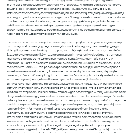
potencjalnie poniesione szkody, które mogą powstać w wyniku z wykorzystania
informacji znajdujących się w publikacji. W przypadku, w którym publikacja handlowa
zawiera jakiekolwiek informacje odnośnie jakichkolwiek wyników dotyczących
instrumentów finansowych w niej wskazanych, nie stanowią one jakiejkolwiek gwarancji
lub prognozy odnośnie wyników w przyszłości. Należy pamiętać, że informacje i badania
oparte o historyczne dane lub wyniki nie gwarantują zysków w przyszłości. Niniejsza
publikacja handlowa nie została przygotowana zgodnie z wymogami prawnymi
zapewniającymi niezależność badań inwestycyjnych i nie podlega on żadnym zakazom
w zakresie rozpowszechniania badań inwestycyjnych.
Inwestowanie w instrumenty finansowe wiąże się z ryzykiem i nie gwarantuje realizacji
założonego celu inwestycyjnego, ani uzyskania określonego wyniku inwestycyjnego.
Należy liczyć się z możliwością utraty przynajmniej części zainwestowanych środków.
Szczegółowy opis czynników ryzyka dotyczących inwestycji w określone instrumenty
finansowe znajduje się na stronie internetowej https://www.mdm.pl/bm/MIFID w
Informacji o Biurze maklerskim mBanku i świadczonych usługach maklerskich. Biuro
maklerskie mBanku S.A. nie ponosi odpowiedzialności za decyzje Klientów związane z
inwestowaniem w instrumenty finansowe. Instrumenty finansowe nie są depozytem
bankowym. Wartość zakupionych instrumentów finansowych może się zmieniać wraz
ze zmianą sytuacji na rynkach finansowych. W konsekwencji, dochód z
zainwestowanych środków może ulec zwiększeniu lub zmniejszeniu, a w odniesieniu do
instrumentów pochodnych strata może nawet przekroczyć kwotę zainwestowanego
kapitału. W przypadku instrumentów finansowych notowanych w innej walucie niż polski
złoty, wartość inwestycji może ulec zmianie wskutek zmian kursu walutowego. Ponadto
potencjalne korzyści z inwestowania w instrumenty finansowe mogą zostać zmniejszone
o pobierane podatki i opłaty wynikające z przepisów prawa, taryf opłat i prowizji oraz
regulaminów. Informacja o charakterystyce poszczególnych instrumentów
finansowych, regulaminy świadczenia usług maklerskich, tabele opłat i prowizji,
informacje o sprzedaży krzyżowej i informacja o innych dokumentach związanych ze
świadczeniem usług maklerskich przez Biuro maklerskie mBanku S.A. znajdują się na
stronach: https://www.mdm.pl/bm/regulaminy-i-regulacje. Przed rozpoczęciem
inwestowania wypełnij ankietę MiFID, jeśli jeszcze tego nie zrobiłeś Przy podejmowaniu