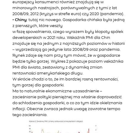
europejscy konsumenci również znajdują się w
minorowych nastrojach, porównywalnych z tymi z lat
2008/09, 2012 (kryzys w strefie euro) czy 2020 (pandemia).
•
Chiny
: tutaj nic nowego. Gospodarka chińska była jedną
z pierwszych, które weszły
w fazę spowolnienia, czego wyrazem były kłopoty spółek
deweloperskich w 2021 roku. Wskaźnik PMI dla Chin
znajduje się na jednym z najniższych poziomów w historii
– wyprzedzają go jedynie lata 2008/09 oraz pandemia.
Rynek zdaje się nam przy tym mówić, że w gospodarce
będzie tylko gorzej. Wykres 2 pokazuje poziom wskaźnika
PMI dla świata, zestawiony z dynamiką zmian
rentowności amerykańskiego długu.
W skrócie chodzi o to, że im bardziej rosną rentowności,
tym gorzej dla gospodarki.
Ma to naturalnie ekonomiczne uzasadnienie –
zacieśnianie polityki pieniężnej ma właśnie doprowadzić
do schłodzenia gospodarki, a co za tym idzie okiełznania
inflacji. Obecnie zwraca jednak uwagę zawrotne tempo
tego zacieśniania.