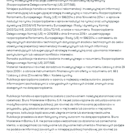
firmy inwestycyjne oraz pojęć zdefiniowanych na potrzeby tej dyrektywy
(Rozporządzenie Delegowane Komisji (UE) 2017/565).
Niniejsza publikacja handlowa nie stanowi rekomendacji inwestycyjnej ani informacji
rekomendującej lub sugerującej strategię inwestycyjną w rozumieniu Rozporządzenia
Parlamentu Europejskiego i Rady (UE) nr 596/2014 z dnia 16 kwietnia 2014 r. w sprawie
nadużyć na rynku (rozporządzenie w sprawie nadużyć na rynku) oraz uchylającego
dyrektywę 2003/6/WE Parlamentu Europejskiego i Rady i dyrektywy Komisji
2003/124/WE, 2003/125/WE i 2004/72/WE, a także w rozumieniu Rozporządzenia
Delegowanego Komisji (UE) nr 2016/958 z dnia 9 marca 2016 r. uzupełniającego
rozporządzenie Parlamentu Europejskiego i Rady (UE) nr 596/2014 w odniesieniu do
regulacyjnych standardów technicznych dotyczących środków technicznych do celów
obiektywnej prezentacji rekomendacji inwestycyjnych lub innych informacji
rekomendujących lub sugerujących strategię inwestycyjną oraz ujawniania interesów
partykularnych lub wskazań konfliktów interesów.
Ponadto publikacja nie stanowi badania inwestycyjnego w rozumieniu Rozporządzenia
Delegowanego Komisji (UE) 2017/565.
Materiał nie stanowi również doradztwa inwestycyjnego w rozumieniu Ustawy z dnia 29
lipca 2005 r. o obrocie instrumentami finansowymi ani oferty w rozumieniu art. 66 §
1 Ustawy z dnia 23 kwietnia 1964 r. Kodeks cywilny.
Publikacja sporządzona została w oparciu o najlepszą wiedzę autorów, popartą
informacjami pochodzącymi z wiarygodnych rynkowych źródeł, znanych oraz
dostępnych na datę sporządzenia.
Publikacja handlowa sporządzona została z zachowaniem należytej staranności oraz
rzetelności. Biuro Maklerskie mBanku S.A. nie jest zobowiązane do aktualizowania ani
modyfikowania niniejszej publikacji, jak również do informowania jej odbiorców w
przypadku, gdy jakakolwiek poruszona w niej kwestia lub zawarta w niej opinia,
prognoza, kalkulacja bądź szacunek ulegnie zmianie lub stanie się nieaktualne.
Publikacja przedstawia stan faktyczny znany autorom na datę sporządzenia. Biuro
Maklerskie mBanku S.A. nie ponosi odpowiedzialności za działania lub zaniechania
klienta, w szczególności za nabywanie lub zbywanie instrumentów finansowych podjęte
na podstawie informacji zawartych w niniejszej publikacji handlowej, jak również za