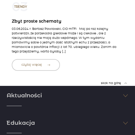
03
TRENDY
Zbyt proste schematy
03.06.2024 r. Bartosz Pawłowski, CIO mTFI Maj po raz kolejny
potwierdził, że porzekadła giełdowe może i są ciekawe , ale z
rzeczywistością nie mają dużo wspólnego. W tym wydaniu
pomówimy sobie o jednym dość istotnym echu z przeszłości, a
mianowicie o powtórce inflacji z lat 70. ubiegłego wieku. Zanim do
tego przejdziemy, warto byłoby […]
czytaj więcej
skok na górę
Aktualności
Śledź na bieżąco najświeższe informacje ze świata finansów i
inwestycji. Nie pozwól, aby inni Cię wyprzedzili. Sprawdzaj najnowsze
Edukacja
doniesienia dzięki komentarzom i artykułom naszych ekspertów.
zobacz więcej