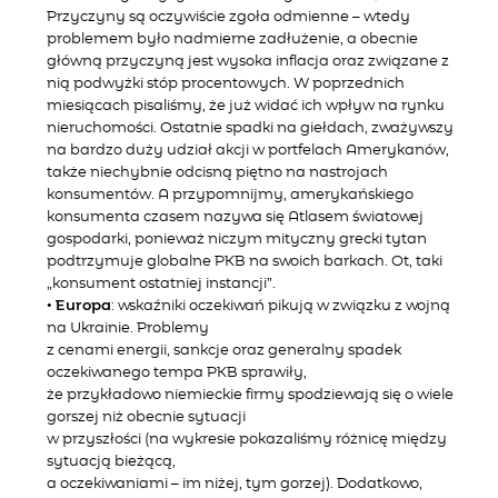
Przyczyny są oczywiście zgoła odmienne – wtedy
problemem było nadmierne zadłużenie, a obecnie
główną przyczyną jest wysoka inflacja oraz związane z
nią podwyżki stóp procentowych. W poprzednich
miesiącach pisaliśmy, że już widać ich wpływ na rynku
nieruchomości. Ostatnie spadki na giełdach, zważywszy
na bardzo duży udział akcji w portfelach Amerykanów,
także niechybnie odcisną piętno na nastrojach
konsumentów. A przypomnijmy, amerykańskiego
konsumenta czasem nazywa się Atlasem światowej
gospodarki, ponieważ niczym mityczny grecki tytan
podtrzymuje globalne PKB na swoich barkach. Ot, taki
„konsument ostatniej instancji”.
•
Europa
: wskaźniki oczekiwań pikują w związku z wojną
na Ukrainie. Problemy
z cenami energii, sankcje oraz generalny spadek
oczekiwanego tempa PKB sprawiły,
że przykładowo niemieckie firmy spodziewają się o wiele
gorszej niż obecnie sytuacji
w przyszłości (na wykresie pokazaliśmy różnicę między
sytuacją bieżącą,
a oczekiwaniami – im niżej, tym gorzej). Dodatkowo,