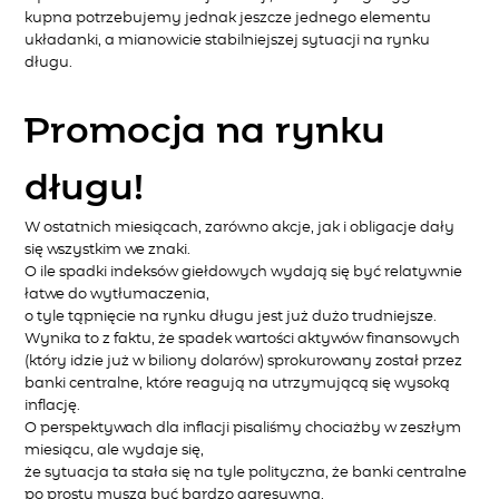
kupna potrzebujemy jednak jeszcze jednego elementu
układanki, a mianowicie stabilniejszej sytuacji na rynku
długu.
Promocja na rynku
długu!
W ostatnich miesiącach, zarówno akcje, jak i obligacje dały
się wszystkim we znaki.
O ile spadki indeksów giełdowych wydają się być relatywnie
łatwe do wytłumaczenia,
o tyle tąpnięcie na rynku długu jest już dużo trudniejsze.
Wynika to z faktu, że spadek wartości aktywów finansowych
(który idzie już w biliony dolarów) sprokurowany został przez
banki centralne, które reagują na utrzymującą się wysoką
inflację.
O perspektywach dla inflacji pisaliśmy chociażby w zeszłym
miesiącu, ale wydaje się,
że sytuacja ta stała się na tyle polityczna, że banki centralne
po prostu muszą być bardzo agresywna.