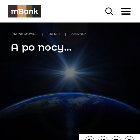
STRONA GŁÓWNA
|
TRENDY
|
20.05.2022
A po nocy…