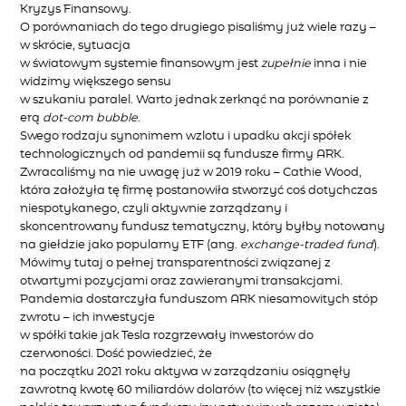
Kryzys Finansowy.
O porównaniach do tego drugiego pisaliśmy już wiele razy –
w skrócie, sytuacja
w światowym systemie finansowym jest
zupełnie
inna i nie
widzimy większego sensu
w szukaniu paralel. Warto jednak zerknąć na porównanie z
erą
dot-com bubble
.
Swego rodzaju synonimem wzlotu i upadku akcji spółek
technologicznych od pandemii są fundusze firmy ARK.
Zwracaliśmy na nie uwagę już w 2019 roku – Cathie Wood,
która założyła tę firmę postanowiła stworzyć coś dotychczas
niespotykanego, czyli aktywnie zarządzany i
skoncentrowany fundusz tematyczny, który byłby notowany
na giełdzie jako popularny ETF (ang.
exchange-traded fund
).
Mówimy tutaj o pełnej transparentności związanej z
otwartymi pozycjami oraz zawieranymi transakcjami.
Pandemia dostarczyła funduszom ARK niesamowitych stóp
zwrotu – ich inwestycje
w spółki takie jak Tesla rozgrzewały inwestorów do
czerwoności. Dość powiedzieć, że
na początku 2021 roku aktywa w zarządzaniu osiągnęły
zawrotną kwotę 60 miliardów dolarów (to więcej niż wszystkie