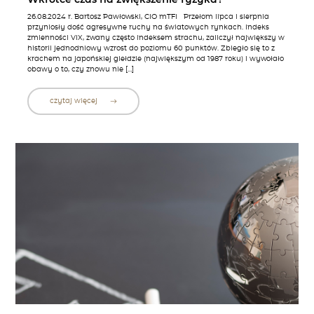
26.08.2024 r. Bartosz Pawłowski, CIO mTFI Przełom lipca i sierpnia
przyniosły dość agresywne ruchy na światowych rynkach. Indeks
zmienności VIX, zwany często indeksem strachu, zaliczył największy w
historii jednodniowy wzrost do poziomu 60 punktów. Zbiegło się to z
krachem na japońskiej giełdzie (największym od 1987 roku) i wywołało
obawy o to, czy znowu nie […]
czytaj więcej