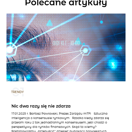
Polecane artykuły
01
TRENDY
Nic dwa razy się nie zdarza
17.01.2025 r. Bartosz Pawłowski, Prezes Zarządu mTFI Sztuczna
inteligencja o konsensusie rynkowym Rzadko kiedy zdarza się
przełom roku z tak jednostronnym konsensusem, jeśli chodzi o
perspektywy dla rynków finansowych. Skąd to wiemy?
Postanowiliśmy „przepuścić” dziesięć publikacji największych