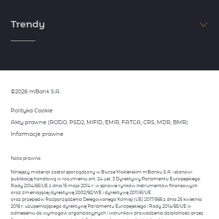
Jeśli chcesz osiągnąć sukces, postaw na edukację. Myśl jak milioner i
zdobądź wiedzę niezbędną do rozpoczęcia inwestycji. Skorzystaj z
Trendy
wiedzy i doświadczenia naszych ekspertów i zapoznaj się z
niezbędnymi informacjami ze świata finansów.
zobacz więcej
Dostrzeż trendy zanim zrobią to inni. Skorzystaj z analiz naszych
ekspertów, którzy dzielą się swoimi spostrzeżeniami rynkowymi.
Opisujemy wszystko, co wymyka się rynkowym oczekiwaniom i stanowi
potecjalną okazję do wykorzystania.
©2026 mBank S.A.
zobacz więcej
Polityka Cookie
Akty prawne (RODO, PSD2, MIFID, EMIR, FATCA, CRS, MDR, BMR)
Informacje prawne
Nota prawna
Niniejszy materiał został sporządzony w Biurze Maklerskim mBanku S.A. i stanowi
publikację handlową w rozumieniu art. 24 ust. 3 Dyrektywy Parlamentu Europejskiego
Rady 2014/65/UE z dnia 15 maja 2014 r. w sprawie rynków instrumentów finansowych
oraz zmieniającej dyrektywę 2002/92/WE i dyrektywę 2011/61/UE
oraz przepisów Rozporządzenia Delegowanego Komisji (UE) 2017/565 z dnia 25 kwietnia
2016 r. uzupełniającego dyrektywę Parlamentu Europejskiego i Rady 2014/65/UE w
odniesieniu do wymogów organizacyjnych i warunków prowadzenia działalności przez