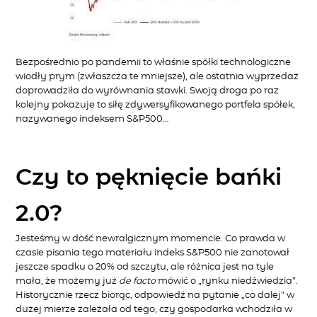
Bezpośrednio po pandemii to właśnie spółki technologiczne
wiodły prym (zwłaszcza te mniejsze), ale ostatnia wyprzedaż
doprowadziła do wyrównania stawki. Swoją droga po raz
kolejny pokazuje to siłę zdywersyfikowanego portfela spółek,
nazywanego indeksem S&P500…
Czy to pęknięcie bańki
2.0?
Jesteśmy w dość newralgicznym momencie. Co prawda w
czasie pisania tego materiału indeks S&P500 nie zanotował
jeszcze spadku o 20% od szczytu, ale różnica jest na tyle
mała, że możemy już
de facto
mówić o „rynku niedźwiedzia”.
Historycznie rzecz biorąc, odpowiedź na pytanie „co dalej” w
dużej mierze zależała od tego, czy gospodarka wchodziła w