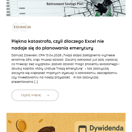
02
EDUKACJA
Piękna katastrofa, czyli dlaczego Excel nie
nadaje się do planowania emerytury
Dariusz Zalewski, CFA 13.04.2026 „Twoja stopa zastąpienia wyniesie
skromne 25%, więc musisz działać. Zacznij odkładać już dziś, wpłacaj
co miesiąc bez wyjątków, pozwól działać magii procentu składanego i
zbuduj kapitał, który uratuje Twoją emeryturę”. – tak zazwyczaj
zaczyna się większość mądrych dyskusji o odkładaniu, oszczędzaniu
czy inwestowaniu na naszą przyszłość. A tak zazwyczaj
prezentowana […]
czytaj więcej