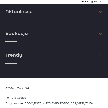
skok na górę
Aktualności
Śledź na bieżąco najświeższe informacje ze świata finansów i
inwestycji. Nie pozwól, aby inni Cię wyprzedzili. Sprawdzaj najnowsze
Edukacja
doniesienia dzięki komentarzom i artykułom naszych ekspertów.
zobacz więcej
Jeśli chcesz osiągnąć sukces, postaw na edukację. Myśl jak milioner i
zdobądź wiedzę niezbędną do rozpoczęcia inwestycji. Skorzystaj z
Trendy
wiedzy i doświadczenia naszych ekspertów i zapoznaj się z
niezbędnymi informacjami ze świata finansów.
zobacz więcej
Dostrzeż trendy zanim zrobią to inni. Skorzystaj z analiz naszych
ekspertów, którzy dzielą się swoimi spostrzeżeniami rynkowymi.
Opisujemy wszystko, co wymyka się rynkowym oczekiwaniom i stanowi
potecjalną okazję do wykorzystania.
©2026 mBank S.A.
zobacz więcej
Polityka Cookie
Akty prawne (RODO, PSD2, MIFID, EMIR, FATCA, CRS, MDR, BMR)