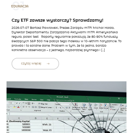
01
EDUKACJA
Czy ETF zawsze wystarczy? Sprawdzamy!
2026-07-07 Bartosz Pawłowski, Prezes Zarządu mTFI Michał Hołda,
Dyrektor Departamentu Zarządzania Aktywami mTFI Amerykańska
reguła, polski test Raporty regularnie pokazują, że 80-90% funduszy
śledzących S&P 500 nie pobija tego indeksu w 10-letnim horyzoncie. To
prawda i to solidne dane. Problem w tym, że ta jedna, bardzo
konkretna obserwacja – z jednego, najbardziej płynnego i […]
czytaj więcej