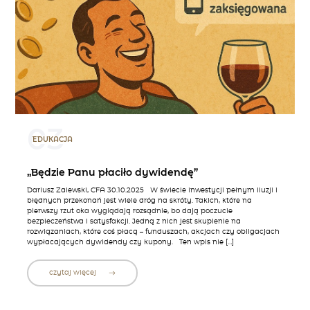
03
EDUKACJA
„Będzie Panu płaciło dywidendę”
Dariusz Zalewski, CFA 30.10.2025 W świecie inwestycji pełnym iluzji i
błędnych przekonań jest wiele dróg na skróty. Takich, które na
pierwszy rzut oka wyglądają rozsądnie, bo dają poczucie
bezpieczeństwa i satysfakcji. Jedną z nich jest skupienie na
rozwiązaniach, które coś płacą – funduszach, akcjach czy obligacjach
wypłacających dywidendy czy kupony. Ten wpis nie […]
czytaj więcej