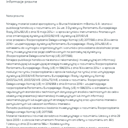
Informacje prawne
Nota prawna
Niniejszy materiał został sporządzony w Biurze Maklerskim mBanku S.A. i stanowi
publikację handlową w rozumieniu art. 24 ust. 3 Dyrektywy Parlamentu Europejskiego
Rady 2014/65/UE z dnia 15 maja 2014 r. w sprawie rynków instrumentów finansowych
oraz zmieniającej dyrektywę 2002/92/WE i dyrektywę 2011/61/UE
oraz przepisów Rozporządzenia Delegowanego Komisji (UE) 2017/565 z dnia 25 kwietnia
2016 r. uzupełniającego dyrektywę Parlamentu Europejskiego i Rady 2014/65/UE w
odniesieniu do wymogów organizacyjnych i warunków prowadzenia działalności przez
firmy inwestycyjne oraz pojęć zdefiniowanych na potrzeby tej dyrektywy
(Rozporządzenie Delegowane Komisji (UE) 2017/565).
Niniejsza publikacja handlowa nie stanowi rekomendacji inwestycyjnej ani informacji
rekomendującej lub sugerującej strategię inwestycyjną w rozumieniu Rozporządzenia
Parlamentu Europejskiego i Rady (UE) nr 596/2014 z dnia 16 kwietnia 2014 r. w sprawie
nadużyć na rynku (rozporządzenie w sprawie nadużyć na rynku) oraz uchylającego
dyrektywę 2003/6/WE Parlamentu Europejskiego i Rady i dyrektywy Komisji
2003/124/WE, 2003/125/WE i 2004/72/WE, a także w rozumieniu Rozporządzenia
Delegowanego Komisji (UE) nr 2016/958 z dnia 9 marca 2016 r. uzupełniającego
rozporządzenie Parlamentu Europejskiego i Rady (UE) nr 596/2014 w odniesieniu do
regulacyjnych standardów technicznych dotyczących środków technicznych do celów
obiektywnej prezentacji rekomendacji inwestycyjnych lub innych informacji
rekomendujących lub sugerujących strategię inwestycyjną oraz ujawniania interesów
partykularnych lub wskazań konfliktów interesów.
Ponadto publikacja nie stanowi badania inwestycyjnego w rozumieniu Rozporządzenia
Delegowanego Komisji (UE) 2017/565.
Materiał nie stanowi również doradztwa inwestycyjnego w rozumieniu Ustawy z dnia 29
lipca 2005 r. o obrocie instrumentami finansowymi ani oferty w rozumieniu art. 66 §
1 Ustawy z dnia 23 kwietnia 1964 r. Kodeks cywilny.