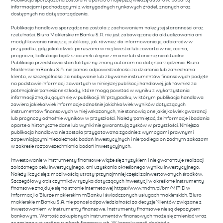
Publikacja sporządzona została w oparciu o najlepszą wiedzę autorów, popartą
informacjami pochodzącymi z wiarygodnych rynkowych źródeł, znanych oraz
dostępnych na datę sporządzenia.
Publikacja handlowa sporządzona została z zachowaniem należytej staranności oraz
rzetelności. Biuro Maklerskie mBanku S.A. nie jest zobowiązane do aktualizowania ani
modyfikowania niniejszej publikacji, jak również do informowania jej odbiorców w
przypadku, gdy jakakolwiek poruszona w niej kwestia lub zawarta w niej opinia,
prognoza, kalkulacja bądź szacunek ulegnie zmianie lub stanie się nieaktualne.
Publikacja przedstawia stan faktyczny znany autorom na datę sporządzenia. Biuro
Maklerskie mBanku S.A. nie ponosi odpowiedzialności za działania lub zaniechania
klienta, w szczególności za nabywanie lub zbywanie instrumentów finansowych podjęte
na podstawie informacji zawartych w niniejszej publikacji handlowej, jak również za
potencjalnie poniesione szkody, które mogą powstać w wyniku z wykorzystania
informacji znajdujących się w publikacji. W przypadku, w którym publikacja handlowa
zawiera jakiekolwiek informacje odnośnie jakichkolwiek wyników dotyczących
instrumentów finansowych w niej wskazanych, nie stanowią one jakiejkolwiek gwarancji
lub prognozy odnośnie wyników w przyszłości. Należy pamiętać, że informacje i badania
oparte o historyczne dane lub wyniki nie gwarantują zysków w przyszłości. Niniejsza
publikacja handlowa nie została przygotowana zgodnie z wymogami prawnymi
zapewniającymi niezależność badań inwestycyjnych i nie podlega on żadnym zakazom
w zakresie rozpowszechniania badań inwestycyjnych.
Inwestowanie w instrumenty finansowe wiąże się z ryzykiem i nie gwarantuje realizacji
założonego celu inwestycyjnego, ani uzyskania określonego wyniku inwestycyjnego.
Należy liczyć się z możliwością utraty przynajmniej części zainwestowanych środków.
Szczegółowy opis czynników ryzyka dotyczących inwestycji w określone instrumenty
finansowe znajduje się na stronie internetowej https://www.mdm.pl/bm/MIFID w
Informacji o Biurze maklerskim mBanku i świadczonych usługach maklerskich. Biuro
maklerskie mBanku S.A. nie ponosi odpowiedzialności za decyzje Klientów związane z
inwestowaniem w instrumenty finansowe. Instrumenty finansowe nie są depozytem
bankowym. Wartość zakupionych instrumentów finansowych może się zmieniać wraz