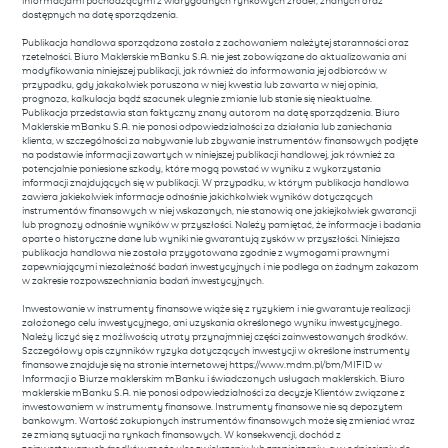
informacjami pochodzącymi z wiarygodnych rynkowych źródeł, znanych oraz
dostępnych na datę sporządzenia.
Publikacja handlowa sporządzona została z zachowaniem należytej staranności oraz
rzetelności. Biuro Maklerskie mBanku S.A. nie jest zobowiązane do aktualizowania ani
modyfikowania niniejszej publikacji, jak również do informowania jej odbiorców w
przypadku, gdy jakakolwiek poruszona w niej kwestia lub zawarta w niej opinia,
prognoza, kalkulacja bądź szacunek ulegnie zmianie lub stanie się nieaktualne.
Publikacja przedstawia stan faktyczny znany autorom na datę sporządzenia. Biuro
Maklerskie mBanku S.A. nie ponosi odpowiedzialności za działania lub zaniechania
klienta, w szczególności za nabywanie lub zbywanie instrumentów finansowych podjęte
na podstawie informacji zawartych w niniejszej publikacji handlowej, jak również za
potencjalnie poniesione szkody, które mogą powstać w wyniku z wykorzystania
informacji znajdujących się w publikacji. W przypadku, w którym publikacja handlowa
zawiera jakiekolwiek informacje odnośnie jakichkolwiek wyników dotyczących
instrumentów finansowych w niej wskazanych, nie stanowią one jakiejkolwiek gwarancji
lub prognozy odnośnie wyników w przyszłości. Należy pamiętać, że informacje i badania
oparte o historyczne dane lub wyniki nie gwarantują zysków w przyszłości. Niniejsza
publikacja handlowa nie została przygotowana zgodnie z wymogami prawnymi
zapewniającymi niezależność badań inwestycyjnych i nie podlega on żadnym zakazom
w zakresie rozpowszechniania badań inwestycyjnych.
Inwestowanie w instrumenty finansowe wiąże się z ryzykiem i nie gwarantuje realizacji
założonego celu inwestycyjnego, ani uzyskania określonego wyniku inwestycyjnego.
Należy liczyć się z możliwością utraty przynajmniej części zainwestowanych środków.
Szczegółowy opis czynników ryzyka dotyczących inwestycji w określone instrumenty
finansowe znajduje się na stronie internetowej https://www.mdm.pl/bm/MIFID w
Informacji o Biurze maklerskim mBanku i świadczonych usługach maklerskich. Biuro
maklerskie mBanku S.A. nie ponosi odpowiedzialności za decyzje Klientów związane z
inwestowaniem w instrumenty finansowe. Instrumenty finansowe nie są depozytem
bankowym. Wartość zakupionych instrumentów finansowych może się zmieniać wraz
ze zmianą sytuacji na rynkach finansowych. W konsekwencji, dochód z