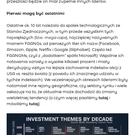
przeszłości będzie on miał zupełnie innych liderów.
Pierwsi mogą być ostatnimi
Ostatnie ok. 10 lat należało do spółek technologicznych ze
Stanów Zjednoczonych, w tym przede wszystkim tych
największych (tzw.
mega caps
), najczęściej nazywanych
mianem FAANGs, od pierwszych liter ich nazw (Facebook,
Amazon, Apple, Netflix i Google (Alphabet). Często też
FAANGMs, czyli z „dodatkiem” spółki Microsoft). Wspólnie ich
notowania wzrosły o wysokie kilkaset procent i miały
decydujący wpływ na lepsze zachowanie indeksów akcji z
USA vs. reszta świata (z powodu ich znacznego udziału w
tychże indeksach). We wcześniejszych okresach liderami były
natomiast inne rejony geograficzne, czy sektory rynku i wiele
wskazuje na to, że aktualnie może dochodzić do zmiany
wieloletniej tendencji (o czym więcej pisaliśmy
tutaj
i
mówiliśmy
tutaj
).