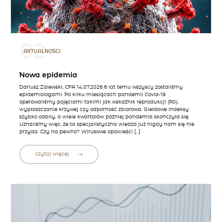
02
AKTUALNOŚCI
Nowa epidemia
Dariusz Zalewski, CFA 14.07.2026 6 lat temu wszyscy zostaliśmy
epidemiologami. Po kilku miesiącach pandemii Covid-19
operowaliśmy pojęciami takimi jak wskaźnik reprodukcji (R0),
wypłaszczanie krzywej czy odporność zbiorowa. Giełdowe indeksy
szybko odbiły, a wiele kwartałów później pandemia skończyła się.
Uznaliśmy więc, że ta specjalistyczna wiedza już nigdy nam się nie
przyda. Czy na pewno? Wirusowe opowieści […]
czytaj więcej