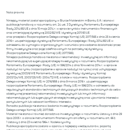
Nota prawna
Niniejszy materiał został sporządzony w Biurze Maklerskim mBanku S.A. i stanowi
publikację handlową w rozumieniu art. 24 ust. 3 Dyrektywy Parlamentu Europejskiego
Rady 2014/65/UE z dnia 15 maja 2014 r. w sprawie rynków instrumentów finansowych
oraz zmieniającej dyrektywę 2002/92/WE i dyrektywę 2011/61/UE
oraz przepisów Rozporządzenia Delegowanego Komisji (UE) 2017/565 z dnia 25 kwietnia
2016 r. uzupełniającego dyrektywę Parlamentu Europejskiego i Rady 2014/65/UE w
odniesieniu do wymogów organizacyjnych i warunków prowadzenia działalności przez
firmy inwestycyjne oraz pojęć zdefiniowanych na potrzeby tej dyrektywy
(Rozporządzenie Delegowane Komisji (UE) 2017/565).
Niniejsza publikacja handlowa nie stanowi rekomendacji inwestycyjnej ani informacji
rekomendującej lub sugerującej strategię inwestycyjną w rozumieniu Rozporządzenia
Parlamentu Europejskiego i Rady (UE) nr 596/2014 z dnia 16 kwietnia 2014 r. w sprawie
nadużyć na rynku (rozporządzenie w sprawie nadużyć na rynku) oraz uchylającego
dyrektywę 2003/6/WE Parlamentu Europejskiego i Rady i dyrektywy Komisji
2003/124/WE, 2003/125/WE i 2004/72/WE, a także w rozumieniu Rozporządzenia
Delegowanego Komisji (UE) nr 2016/958 z dnia 9 marca 2016 r. uzupełniającego
rozporządzenie Parlamentu Europejskiego i Rady (UE) nr 596/2014 w odniesieniu do
regulacyjnych standardów technicznych dotyczących środków technicznych do celów
obiektywnej prezentacji rekomendacji inwestycyjnych lub innych informacji
rekomendujących lub sugerujących strategię inwestycyjną oraz ujawniania interesów
partykularnych lub wskazań konfliktów interesów.
Ponadto publikacja nie stanowi badania inwestycyjnego w rozumieniu Rozporządzenia
Delegowanego Komisji (UE) 2017/565.
Materiał nie stanowi również doradztwa inwestycyjnego w rozumieniu Ustawy z dnia 29
lipca 2005 r. o obrocie instrumentami finansowymi ani oferty w rozumieniu art. 66 §
1 Ustawy z dnia 23 kwietnia 1964 r. Kodeks cywilny.
Publikacja sporządzona została w oparciu o najlepszą wiedzę autorów, popartą