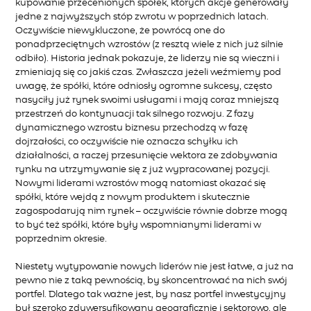
kupowanie przecenionych spółek, których akcje generowały
jedne z najwyższych stóp zwrotu w poprzednich latach.
Oczywiście niewykluczone, że powrócą one do
ponadprzeciętnych wzrostów (z resztą wiele z nich już silnie
odbiło). Historia jednak pokazuje, że liderzy nie są wieczni i
zmieniają się co jakiś czas. Zwłaszcza jeżeli weźmiemy pod
uwagę, że spółki, które odniosły ogromne sukcesy, często
nasyciły już rynek swoimi usługami i mają coraz mniejszą
przestrzeń do kontynuacji tak silnego rozwoju. Z fazy
dynamicznego wzrostu biznesu przechodzą w fazę
dojrzałości, co oczywiście nie oznacza schyłku ich
działalności, a raczej przesunięcie wektora ze zdobywania
rynku na utrzymywanie się z już wypracowanej pozycji.
Nowymi liderami wzrostów mogą natomiast okazać się
spółki, które wejdą z nowym produktem i skutecznie
zagospodarują nim rynek – oczywiście równie dobrze mogą
to być też spółki, które były wspomnianymi liderami w
poprzednim okresie.
Niestety wytypowanie nowych liderów nie jest łatwe, a już na
pewno nie z taką pewnością, by skoncentrować na nich swój
portfel. Dlatego tak ważne jest, by nasz portfel inwestycyjny
był szeroko zdywersyfikowany geograficznie i sektorowo, ale