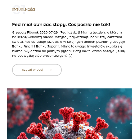
01
AKTUALNOŚCI
Fed miał obniżać stopy. Coś poszło nie tak!
Grzegorz Fiborek 2026-07-29 Fed już dziś! Mamy tydzień, w którym
na scenę wchodzą niemal wszyscy najważniejsi bankierzy centralni
świata. Fed obraduje już dziś, a w kolejnych dniach poznamy decyzje
Banku Anglii i Banku Japonii. Mimo to uwaga inwestorów skupia się
niemal wyłącznie na jednym pytaniu: czy Kevin Warsh zdecyduje się
na podwyżkę stóp procentowych? […]
czytaj więcej