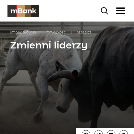
STRONA GŁÓWNA
|
AKTUALNOŚCI
|
03.02.2023
Zmienni liderzy