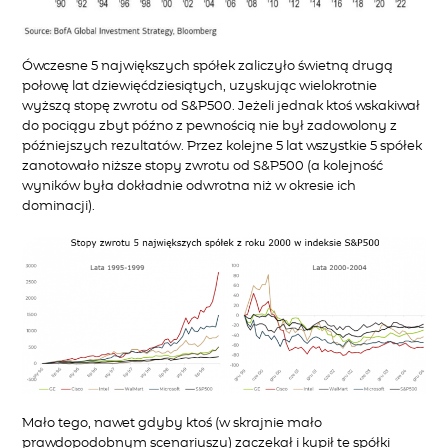
Ówczesne 5 największych spółek zaliczyło świetną drugą
połowę lat dziewięćdziesiątych, uzyskując wielokrotnie
wyższą stopę zwrotu od S&P500. Jeżeli jednak ktoś wskakiwał
do pociągu zbyt późno z pewnością nie był zadowolony z
późniejszych rezultatów. Przez kolejne 5 lat wszystkie 5 spółek
zanotowało niższe stopy zwrotu od S&P500 (a kolejność
wyników była dokładnie odwrotna niż w okresie ich
dominacji).
Mało tego, nawet gdyby ktoś (w skrajnie mało
prawdopodobnym scenariuszu) zaczekał i kupił te spółki