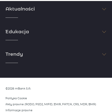
Aktualności
Śledź na bieżąco najświeższe informacje ze świata finansów i
inwestycji. Nie pozwól, aby inni Cię wyprzedzili. Sprawdzaj najnowsze
Edukacja
doniesienia dzięki komentarzom i artykułom naszych ekspertów.
zobacz więcej
Jeśli chcesz osiągnąć sukces, postaw na edukację. Myśl jak milioner i
zdobądź wiedzę niezbędną do rozpoczęcia inwestycji. Skorzystaj z
Trendy
wiedzy i doświadczenia naszych ekspertów i zapoznaj się z
niezbędnymi informacjami ze świata finansów.
zobacz więcej
Dostrzeż trendy zanim zrobią to inni. Skorzystaj z analiz naszych
ekspertów, którzy dzielą się swoimi spostrzeżeniami rynkowymi.
Opisujemy wszystko, co wymyka się rynkowym oczekiwaniom i stanowi
potecjalną okazję do wykorzystania.
©2026 mBank S.A.
zobacz więcej
Polityka Cookie
Akty prawne (RODO, PSD2, MIFID, EMIR, FATCA, CRS, MDR, BMR)
Informacje prawne