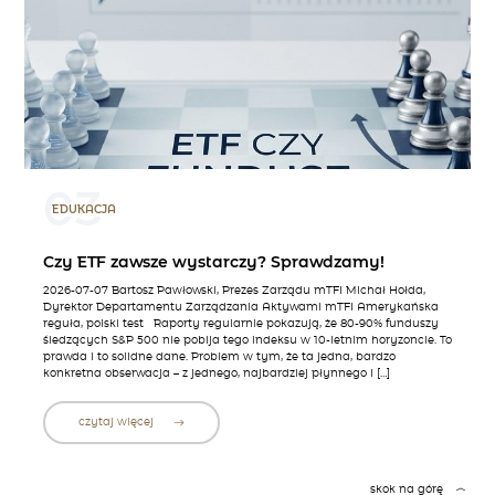
03
EDUKACJA
Czy ETF zawsze wystarczy? Sprawdzamy!
2026-07-07 Bartosz Pawłowski, Prezes Zarządu mTFI Michał Hołda,
Dyrektor Departamentu Zarządzania Aktywami mTFI Amerykańska
reguła, polski test Raporty regularnie pokazują, że 80-90% funduszy
śledzących S&P 500 nie pobija tego indeksu w 10-letnim horyzoncie. To
prawda i to solidne dane. Problem w tym, że ta jedna, bardzo
konkretna obserwacja – z jednego, najbardziej płynnego i […]
czytaj więcej
skok na górę