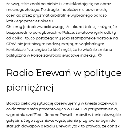
że wszystkie znaki na niebie i ziemi składają się na obraz
mocnego złotego. Po drugie, indeksów nie powinno się
oceniać przez pryzmat arbitralnie wybranego bardzo
krótkiego przecież okresu.
Chcemy jednak zwrócić uwagę, że akurat tak się złożyło, że
bezpośrednio po wyborach w Polsce, światowe rynki odbiły
od dołka i to, co postrzegamy jako szampańskie nastroje na
GPW, nie jest niczym nadzwyczajnym w globalnym
kontekście. No, chyba że ktoś myśli, że to właśnie zmiana
polityczna w Polsce zawróciła światowe indeksy… 😉
Radio Erewań w polityce
pieniężnej
Bardzo ciekawą sytuację obserwujemy w kwestii oczekiwań
co do zmian stóp procentowych w USA. Dla przypomnienia,
w grudniu szef Fed – Jerome Powell – mówił w tonie niezwykle
gołębim. Jego styczniowe wystąpienie przyrównałbym do
starych dowcipów o Radiu Erewań: „tak, to prawda, że obniżki