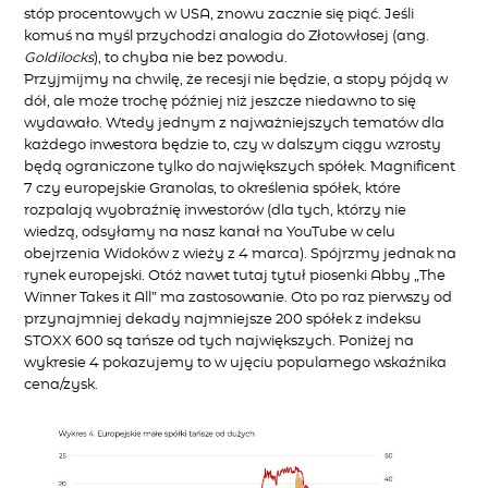
stóp procentowych w USA, znowu zacznie się piąć. Jeśli
komuś na myśl przychodzi analogia do Złotowłosej (ang.
Goldilocks
), to chyba nie bez powodu.
Przyjmijmy na chwilę, że recesji nie będzie, a stopy pójdą w
dół, ale może trochę później niż jeszcze niedawno to się
wydawało. Wtedy jednym z najważniejszych tematów dla
każdego inwestora będzie to, czy w dalszym ciągu wzrosty
będą ograniczone tylko do największych spółek. Magnificent
7 czy europejskie Granolas, to określenia spółek, które
rozpalają wyobraźnię inwestorów (dla tych, którzy nie
wiedzą, odsyłamy na nasz kanał na YouTube w celu
obejrzenia Widoków z wieży z 4 marca). Spójrzmy jednak na
rynek europejski. Otóż nawet tutaj tytuł piosenki Abby „The
Winner Takes it All” ma zastosowanie. Oto po raz pierwszy od
przynajmniej dekady najmniejsze 200 spółek z indeksu
STOXX 600 są tańsze od tych największych. Poniżej na
wykresie 4 pokazujemy to w ujęciu popularnego wskaźnika
cena/zysk.