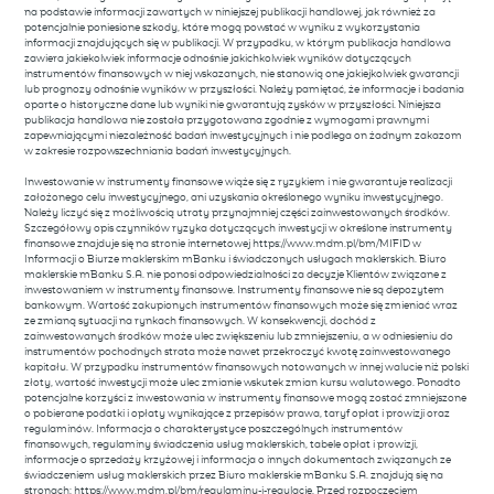
na podstawie informacji zawartych w niniejszej publikacji handlowej, jak również za
potencjalnie poniesione szkody, które mogą powstać w wyniku z wykorzystania
informacji znajdujących się w publikacji. W przypadku, w którym publikacja handlowa
zawiera jakiekolwiek informacje odnośnie jakichkolwiek wyników dotyczących
instrumentów finansowych w niej wskazanych, nie stanowią one jakiejkolwiek gwarancji
lub prognozy odnośnie wyników w przyszłości. Należy pamiętać, że informacje i badania
oparte o historyczne dane lub wyniki nie gwarantują zysków w przyszłości. Niniejsza
publikacja handlowa nie została przygotowana zgodnie z wymogami prawnymi
zapewniającymi niezależność badań inwestycyjnych i nie podlega on żadnym zakazom
w zakresie rozpowszechniania badań inwestycyjnych.
Inwestowanie w instrumenty finansowe wiąże się z ryzykiem i nie gwarantuje realizacji
założonego celu inwestycyjnego, ani uzyskania określonego wyniku inwestycyjnego.
Należy liczyć się z możliwością utraty przynajmniej części zainwestowanych środków.
Szczegółowy opis czynników ryzyka dotyczących inwestycji w określone instrumenty
finansowe znajduje się na stronie internetowej https://www.mdm.pl/bm/MIFID w
Informacji o Biurze maklerskim mBanku i świadczonych usługach maklerskich. Biuro
maklerskie mBanku S.A. nie ponosi odpowiedzialności za decyzje Klientów związane z
inwestowaniem w instrumenty finansowe. Instrumenty finansowe nie są depozytem
bankowym. Wartość zakupionych instrumentów finansowych może się zmieniać wraz
ze zmianą sytuacji na rynkach finansowych. W konsekwencji, dochód z
zainwestowanych środków może ulec zwiększeniu lub zmniejszeniu, a w odniesieniu do
instrumentów pochodnych strata może nawet przekroczyć kwotę zainwestowanego
kapitału. W przypadku instrumentów finansowych notowanych w innej walucie niż polski
złoty, wartość inwestycji może ulec zmianie wskutek zmian kursu walutowego. Ponadto
potencjalne korzyści z inwestowania w instrumenty finansowe mogą zostać zmniejszone
o pobierane podatki i opłaty wynikające z przepisów prawa, taryf opłat i prowizji oraz
regulaminów. Informacja o charakterystyce poszczególnych instrumentów
finansowych, regulaminy świadczenia usług maklerskich, tabele opłat i prowizji,
informacje o sprzedaży krzyżowej i informacja o innych dokumentach związanych ze
świadczeniem usług maklerskich przez Biuro maklerskie mBanku S.A. znajdują się na
stronach: https://www.mdm.pl/bm/regulaminy-i-regulacje. Przed rozpoczęciem