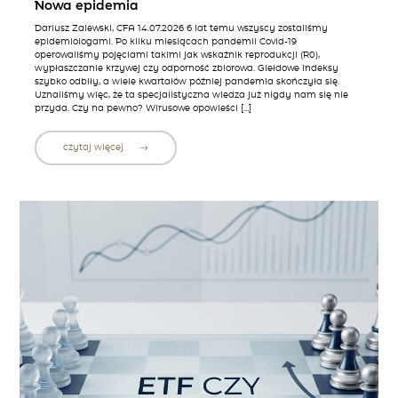
Nowa epidemia
Dariusz Zalewski, CFA 14.07.2026 6 lat temu wszyscy zostaliśmy
epidemiologami. Po kilku miesiącach pandemii Covid-19
operowaliśmy pojęciami takimi jak wskaźnik reprodukcji (R0),
wypłaszczanie krzywej czy odporność zbiorowa. Giełdowe indeksy
szybko odbiły, a wiele kwartałów później pandemia skończyła się.
Uznaliśmy więc, że ta specjalistyczna wiedza już nigdy nam się nie
przyda. Czy na pewno? Wirusowe opowieści […]
czytaj więcej