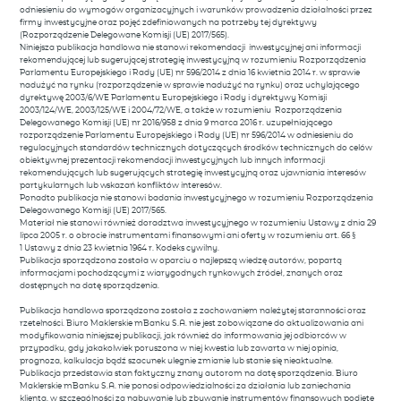
odniesieniu do wymogów organizacyjnych i warunków prowadzenia działalności przez
firmy inwestycyjne oraz pojęć zdefiniowanych na potrzeby tej dyrektywy
(Rozporządzenie Delegowane Komisji (UE) 2017/565).
Niniejsza publikacja handlowa nie stanowi rekomendacji inwestycyjnej ani informacji
rekomendującej lub sugerującej strategię inwestycyjną w rozumieniu Rozporządzenia
Parlamentu Europejskiego i Rady (UE) nr 596/2014 z dnia 16 kwietnia 2014 r. w sprawie
nadużyć na rynku (rozporządzenie w sprawie nadużyć na rynku) oraz uchylającego
dyrektywę 2003/6/WE Parlamentu Europejskiego i Rady i dyrektywy Komisji
2003/124/WE, 2003/125/WE i 2004/72/WE, a także w rozumieniu Rozporządzenia
Delegowanego Komisji (UE) nr 2016/958 z dnia 9 marca 2016 r. uzupełniającego
rozporządzenie Parlamentu Europejskiego i Rady (UE) nr 596/2014 w odniesieniu do
regulacyjnych standardów technicznych dotyczących środków technicznych do celów
obiektywnej prezentacji rekomendacji inwestycyjnych lub innych informacji
rekomendujących lub sugerujących strategię inwestycyjną oraz ujawniania interesów
partykularnych lub wskazań konfliktów interesów.
Ponadto publikacja nie stanowi badania inwestycyjnego w rozumieniu Rozporządzenia
Delegowanego Komisji (UE) 2017/565.
Materiał nie stanowi również doradztwa inwestycyjnego w rozumieniu Ustawy z dnia 29
lipca 2005 r. o obrocie instrumentami finansowymi ani oferty w rozumieniu art. 66 §
1 Ustawy z dnia 23 kwietnia 1964 r. Kodeks cywilny.
Publikacja sporządzona została w oparciu o najlepszą wiedzę autorów, popartą
informacjami pochodzącymi z wiarygodnych rynkowych źródeł, znanych oraz
dostępnych na datę sporządzenia.
Publikacja handlowa sporządzona została z zachowaniem należytej staranności oraz
rzetelności. Biuro Maklerskie mBanku S.A. nie jest zobowiązane do aktualizowania ani
modyfikowania niniejszej publikacji, jak również do informowania jej odbiorców w
przypadku, gdy jakakolwiek poruszona w niej kwestia lub zawarta w niej opinia,
prognoza, kalkulacja bądź szacunek ulegnie zmianie lub stanie się nieaktualne.
Publikacja przedstawia stan faktyczny znany autorom na datę sporządzenia. Biuro
Maklerskie mBanku S.A. nie ponosi odpowiedzialności za działania lub zaniechania
klienta, w szczególności za nabywanie lub zbywanie instrumentów finansowych podjęte