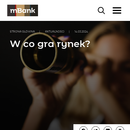
STRONA GŁÓWNA
|
AKTUALNOŚCI
|
14.03.2024
W co gra rynek?