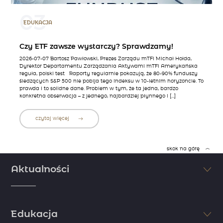
03
EDUKACJA
Czy ETF zawsze wystarczy? Sprawdzamy!
2026-07-07 Bartosz Pawłowski, Prezes Zarządu mTFI Michał Hołda,
Dyrektor Departamentu Zarządzania Aktywami mTFI Amerykańska
reguła, polski test Raporty regularnie pokazują, że 80-90% funduszy
śledzących S&P 500 nie pobija tego indeksu w 10-letnim horyzoncie. To
prawda i to solidne dane. Problem w tym, że ta jedna, bardzo
konkretna obserwacja – z jednego, najbardziej płynnego i […]
czytaj więcej
skok na górę
Aktualności
Śledź na bieżąco najświeższe informacje ze świata finansów i
inwestycji. Nie pozwól, aby inni Cię wyprzedzili. Sprawdzaj najnowsze
Edukacja
doniesienia dzięki komentarzom i artykułom naszych ekspertów.