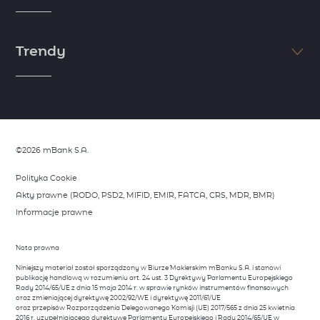
zobacz więcej
Jeśli chcesz osiągnąć sukces, postaw na edukację. Myśl jak milioner i
zdobądź wiedzę niezbędną do rozpoczęcia inwestycji. Skorzystaj z
Trendy
wiedzy i doświadczenia naszych ekspertów i zapoznaj się z
niezbędnymi informacjami ze świata finansów.
zobacz więcej
Dostrzeż trendy zanim zrobią to inni. Skorzystaj z analiz naszych
ekspertów, którzy dzielą się swoimi spostrzeżeniami rynkowymi.
Opisujemy wszystko, co wymyka się rynkowym oczekiwaniom i stanowi
potecjalną okazję do wykorzystania.
©2026 mBank S.A.
zobacz więcej
Polityka Cookie
Akty prawne (RODO, PSD2, MIFID, EMIR, FATCA, CRS, MDR, BMR)
Informacje prawne
Nota prawna
Niniejszy materiał został sporządzony w Biurze Maklerskim mBanku S.A. i stanowi
publikację handlową w rozumieniu art. 24 ust. 3 Dyrektywy Parlamentu Europejskiego
Rady 2014/65/UE z dnia 15 maja 2014 r. w sprawie rynków instrumentów finansowych
oraz zmieniającej dyrektywę 2002/92/WE i dyrektywę 2011/61/UE
oraz przepisów Rozporządzenia Delegowanego Komisji (UE) 2017/565 z dnia 25 kwietnia
2016 r. uzupełniającego dyrektywę Parlamentu Europejskiego i Rady 2014/65/UE w