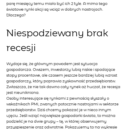
parę miesięcy temu miało być ich 2´ tyle. A mimo tego
światowe rynki akcji są wciąż w dobrych nastrojach.
Dlaczego?
Niespodziewany brak
recesji
Wydaje się, że głównym powodem jest sytuacja
gospodarcza. Owszem, inwestorzy lubią niskie i spadające
stopy procentowe, ale czasem jeszcze bardziej lubią wzrost
gospodarczy, który poprawia zyskowność przedsiębiorstw.
Zwłaszcza, że nie tak dawno cały rynek aż huczał, że recesja
jest nieunikniona.
Osoby interesujące się rynkami z pewnością słyszały o
wskaźnikach PMI, zwanych potocznie nastrojami w sektorze
przedsiębiorstw. Dziś chcemy pokazać je w nieco innym
ujęciu. Jeśli wziąć największe gospodarki świata, to można
podzielić je na dwie grupy – tę, w której obserwujemy
przyspieszenie oraz odwrotnie. Pokazujemy to na wykresie