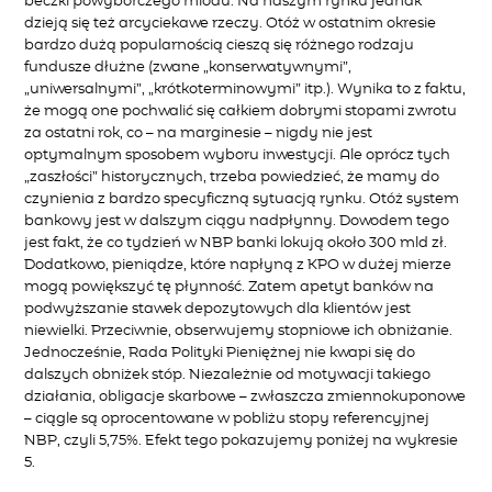
beczki powyborczego miodu. Na naszym rynku jednak
dzieją się też arcyciekawe rzeczy. Otóż w ostatnim okresie
bardzo dużą popularnością cieszą się różnego rodzaju
fundusze dłużne (zwane „konserwatywnymi”,
„uniwersalnymi”, „krótkoterminowymi” itp.). Wynika to z faktu,
że mogą one pochwalić się całkiem dobrymi stopami zwrotu
za ostatni rok, co – na marginesie – nigdy nie jest
optymalnym sposobem wyboru inwestycji. Ale oprócz tych
„zaszłości” historycznych, trzeba powiedzieć, że mamy do
czynienia z bardzo specyficzną sytuacją rynku. Otóż system
bankowy jest w dalszym ciągu nadpłynny. Dowodem tego
jest fakt, że co tydzień w NBP banki lokują około 300 mld zł.
Dodatkowo, pieniądze, które napłyną z KPO w dużej mierze
mogą powiększyć tę płynność. Zatem apetyt banków na
podwyższanie stawek depozytowych dla klientów jest
niewielki. Przeciwnie, obserwujemy stopniowe ich obniżanie.
Jednocześnie, Rada Polityki Pieniężnej nie kwapi się do
dalszych obniżek stóp. Niezależnie od motywacji takiego
działania, obligacje skarbowe – zwłaszcza zmiennokuponowe
– ciągle są oprocentowane w pobliżu stopy referencyjnej
NBP, czyli 5,75%. Efekt tego pokazujemy poniżej na wykresie
5.