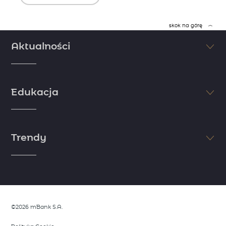
skok na górę
Aktualności
Śledź na bieżąco najświeższe informacje ze świata finansów i
inwestycji. Nie pozwól, aby inni Cię wyprzedzili. Sprawdzaj najnowsze
Edukacja
doniesienia dzięki komentarzom i artykułom naszych ekspertów.
zobacz więcej
Jeśli chcesz osiągnąć sukces, postaw na edukację. Myśl jak milioner i
zdobądź wiedzę niezbędną do rozpoczęcia inwestycji. Skorzystaj z
Trendy
wiedzy i doświadczenia naszych ekspertów i zapoznaj się z
niezbędnymi informacjami ze świata finansów.
zobacz więcej
Dostrzeż trendy zanim zrobią to inni. Skorzystaj z analiz naszych
ekspertów, którzy dzielą się swoimi spostrzeżeniami rynkowymi.
Opisujemy wszystko, co wymyka się rynkowym oczekiwaniom i stanowi
potecjalną okazję do wykorzystania.
©2026 mBank S.A.
zobacz więcej