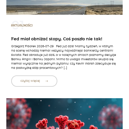
01
AKTUALNOŚCI
Fed miał obniżać stopy. Coś poszło nie tak!
Grzegorz Fiborek 2026-07-29 Fed już dziś! Mamy tydzień, w którym
na scenę wchodzą niemal wszyscy najważniejsi bankierzy centralni
świata. Fed obraduje już dziś, a w kolejnych dniach poznamy decyzje
Banku Anglii i Banku Japonii. Mimo to uwaga inwestorów skupia się
niemal wyłącznie na jednym pytaniu: czy Kevin Warsh zdecyduje się
na podwyżkę stóp procentowych? […]
czytaj więcej