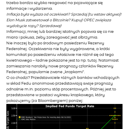
trzeba bardzo szybko reagować na pojawiające się
informacje i wydarzenia.
Inflacja była wyższa od oczekiwań? Sprzedaj [tu wstaw aktywo]!
Elon Musk zatweetował o Bitcoinie? Kupuj! OPEC zwiększa
wydobycie ropy? Sprzedawaj!
Informacji, mniej lub bardziej istotnych pojawia się co nie
miara i pokusa, żeby zareagować jest olbrzymia.
Nie inaczej było po środowym posiedzeniu Rezerwy
Federalnej. Oczekiwania nie były wygórowane, a krótki
komunikat po posiedzeniu właściwie nie różnił się od tego
kwietniowego – ładnie pokazane jest to np.
tutaj
. Natomiast
zamieszania narobiły nowe prognozy członków Rezerwy
Federalnej, popularnie zwane „kropkami”.
O co chodzi? Przedstawiciele różnych banków wchodzących
w skład Fedu anonimowo przedstawiają swoje prognozy
odnośnie m.in. poziomu stóp procentowych. Później jest to
przedstawiane w postaci wykresu kropkowego, który
pokazujemy (za Bloombergiem) poniżej: