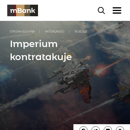
STRONA GŁÓWNA
|
AKTUALNOŚCI
|
18.06.2021
Imperium
kontratakuje