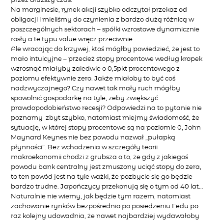
przez dłuższy czas.
Na marginesie, rynek akcji szybko odczytał przekaz od
obligacji i mieliśmy do czynienia z bardzo dużą różnicą w
poszczególnych sektorach – spółki wzrostowe dynamicznie
rosły a te typu value wręcz przeciwnie.
Ale wracając do krzywej, ktoś mógłby powiedzieć, że jest to
mało intuicyjne – przecież stopy procentowe według kropek
wzrosnąć miałyby zaledwie o 0,5pkt procentowego z
poziomu efektywnie zero. Jakże miałoby to być coś
nadzwyczajnego? Czy nawet tak mały ruch mógłby
spowolnić gospodarkę na tyle, żeby zwiększyć
prawdopodobieństwo recesji? Odpowiedzi na to pytanie nie
poznamy zbyt szybko, natomiast miejmy świadomość, że
sytuację, w której stopy procentowe są na poziomie 0, John
Maynard Keynes nie bez powodu nazwał „pułapką
płynności”. Bez wchodzenia w szczegóły teorii
makroekonomii chodzi z grubsza o to, że gdy z jakiegoś
powodu bank centralny jest zmuszony uciąć stopy do zera,
to ten powód jest na tyle ważki, że pozbycie się go będzie
bardzo trudne. Japończycy przekonują się o tym od 40 lat…
Naturalnie nie wiemy, jak będzie tym razem, natomiast
zachowanie rynków bezpośrednio po posiedzeniu Fedu po
raz kolejny udowadnia, że nawet najbardziej wydawałoby