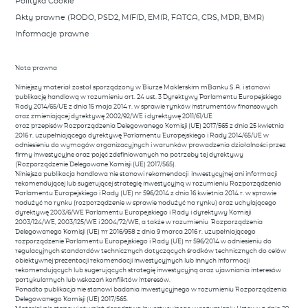
Polityka Cookie
Akty prawne (RODO, PSD2, MIFID, EMIR, FATCA, CRS, MDR, BMR)
Informacje prawne
Nota prawna
Niniejszy materiał został sporządzony w Biurze Maklerskim mBanku S.A. i stanowi
publikację handlową w rozumieniu art. 24 ust. 3 Dyrektywy Parlamentu Europejskiego
Rady 2014/65/UE z dnia 15 maja 2014 r. w sprawie rynków instrumentów finansowych
oraz zmieniającej dyrektywę 2002/92/WE i dyrektywę 2011/61/UE
oraz przepisów Rozporządzenia Delegowanego Komisji (UE) 2017/565 z dnia 25 kwietnia
2016 r. uzupełniającego dyrektywę Parlamentu Europejskiego i Rady 2014/65/UE w
odniesieniu do wymogów organizacyjnych i warunków prowadzenia działalności przez
firmy inwestycyjne oraz pojęć zdefiniowanych na potrzeby tej dyrektywy
(Rozporządzenie Delegowane Komisji (UE) 2017/565).
Niniejsza publikacja handlowa nie stanowi rekomendacji inwestycyjnej ani informacji
rekomendującej lub sugerującej strategię inwestycyjną w rozumieniu Rozporządzenia
Parlamentu Europejskiego i Rady (UE) nr 596/2014 z dnia 16 kwietnia 2014 r. w sprawie
nadużyć na rynku (rozporządzenie w sprawie nadużyć na rynku) oraz uchylającego
dyrektywę 2003/6/WE Parlamentu Europejskiego i Rady i dyrektywy Komisji
2003/124/WE, 2003/125/WE i 2004/72/WE, a także w rozumieniu Rozporządzenia
Delegowanego Komisji (UE) nr 2016/958 z dnia 9 marca 2016 r. uzupełniającego
rozporządzenie Parlamentu Europejskiego i Rady (UE) nr 596/2014 w odniesieniu do
regulacyjnych standardów technicznych dotyczących środków technicznych do celów
obiektywnej prezentacji rekomendacji inwestycyjnych lub innych informacji
rekomendujących lub sugerujących strategię inwestycyjną oraz ujawniania interesów
partykularnych lub wskazań konfliktów interesów.
Ponadto publikacja nie stanowi badania inwestycyjnego w rozumieniu Rozporządzenia
Delegowanego Komisji (UE) 2017/565.