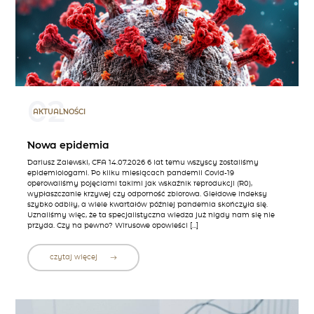
02
AKTUALNOŚCI
Nowa epidemia
Dariusz Zalewski, CFA 14.07.2026 6 lat temu wszyscy zostaliśmy
epidemiologami. Po kilku miesiącach pandemii Covid-19
operowaliśmy pojęciami takimi jak wskaźnik reprodukcji (R0),
wypłaszczanie krzywej czy odporność zbiorowa. Giełdowe indeksy
szybko odbiły, a wiele kwartałów później pandemia skończyła się.
Uznaliśmy więc, że ta specjalistyczna wiedza już nigdy nam się nie
przyda. Czy na pewno? Wirusowe opowieści […]
czytaj więcej