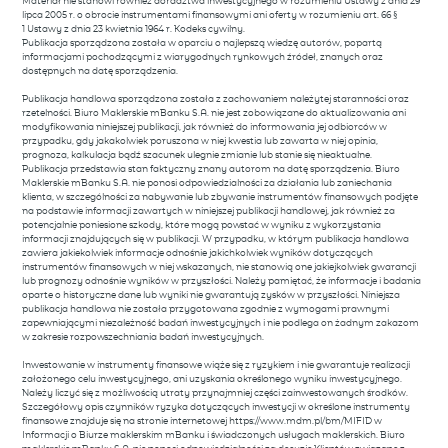
Materiał nie stanowi również doradztwa inwestycyjnego w rozumieniu Ustawy z dnia 29
lipca 2005 r. o obrocie instrumentami finansowymi ani oferty w rozumieniu art. 66 §
1 Ustawy z dnia 23 kwietnia 1964 r. Kodeks cywilny.
Publikacja sporządzona została w oparciu o najlepszą wiedzę autorów, popartą
informacjami pochodzącymi z wiarygodnych rynkowych źródeł, znanych oraz
dostępnych na datę sporządzenia.
Publikacja handlowa sporządzona została z zachowaniem należytej staranności oraz
rzetelności. Biuro Maklerskie mBanku S.A. nie jest zobowiązane do aktualizowania ani
modyfikowania niniejszej publikacji, jak również do informowania jej odbiorców w
przypadku, gdy jakakolwiek poruszona w niej kwestia lub zawarta w niej opinia,
prognoza, kalkulacja bądź szacunek ulegnie zmianie lub stanie się nieaktualne.
Publikacja przedstawia stan faktyczny znany autorom na datę sporządzenia. Biuro
Maklerskie mBanku S.A. nie ponosi odpowiedzialności za działania lub zaniechania
klienta, w szczególności za nabywanie lub zbywanie instrumentów finansowych podjęte
na podstawie informacji zawartych w niniejszej publikacji handlowej, jak również za
potencjalnie poniesione szkody, które mogą powstać w wyniku z wykorzystania
informacji znajdujących się w publikacji. W przypadku, w którym publikacja handlowa
zawiera jakiekolwiek informacje odnośnie jakichkolwiek wyników dotyczących
instrumentów finansowych w niej wskazanych, nie stanowią one jakiejkolwiek gwarancji
lub prognozy odnośnie wyników w przyszłości. Należy pamiętać, że informacje i badania
oparte o historyczne dane lub wyniki nie gwarantują zysków w przyszłości. Niniejsza
publikacja handlowa nie została przygotowana zgodnie z wymogami prawnymi
zapewniającymi niezależność badań inwestycyjnych i nie podlega on żadnym zakazom
w zakresie rozpowszechniania badań inwestycyjnych.
Inwestowanie w instrumenty finansowe wiąże się z ryzykiem i nie gwarantuje realizacji
założonego celu inwestycyjnego, ani uzyskania określonego wyniku inwestycyjnego.
Należy liczyć się z możliwością utraty przynajmniej części zainwestowanych środków.
Szczegółowy opis czynników ryzyka dotyczących inwestycji w określone instrumenty
finansowe znajduje się na stronie internetowej https://www.mdm.pl/bm/MIFID w
Informacji o Biurze maklerskim mBanku i świadczonych usługach maklerskich. Biuro