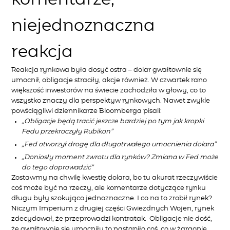
niejednoznaczna
reakcja
Reakcja rynkowa była dosyć ostra – dolar gwałtownie się
umocnił, obligacje straciły, akcje również. W czwartek rano
większość inwestorów na świecie zachodziła w głowy, co to
wszystko znaczy dla perspektyw rynkowych. Nawet zwykle
powściągliwi dziennikarze Bloomberga pisali:
„Obligacje będą tracić jeszcze bardziej po tym jak kropki
Fedu przekroczyły Rubikon”
„Fed otworzył drogę dla długotrwałego umocnienia dolara”
„Doniosły moment zwrotu dla rynków? Zmiana w Fed może
do tego doprowadzić”
Zostawmy na chwilę kwestię dolara, bo tu akurat rzeczywiście
coś może być na rzeczy, ale komentarze dotyczące rynku
długu były szokująco jednoznaczne. I co na to zrobił rynek?
Niczym Imperium z drugiej części Gwiezdnych Wojen, rynek
zdecydował, że przeprowadzi kontratak. Obligacje nie dość,
że gwałtownie się umocniły to nastąpiło coś, co w żargonie