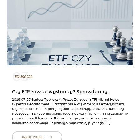
03
EDUKACJA
Czy ETF zawsze wystarczy? Sprawdzamy!
2026-07-07 Bartosz Pawłowski, Prezes Zarządu mTFI Michał Hołda,
Dyrektor Departamentu Zarządzania Aktywami mTFI Amerykańska
reguła, polski test Raporty regularnie pokazują, że 80-90% funduszy
śledzących S&P 500 nie pobija tego indeksu w 10-letnim horyzoncie. To
prawda i to solidne dane. Problem w tym, że ta jedna, bardzo
konkretna obserwacja – z jednego, najbardziej płynnego i […]
czytaj więcej