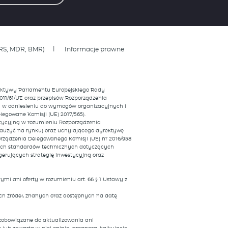
RS, MDR, BMR)
Informacje prawne
yrektywy Parlamentu Europejskiego Rady
011/61/UE oraz przepisów Rozporządzenia
UE w odniesieniu do wymogów organizacyjnych i
egowane Komisji (UE) 2017/565).
estycyjną w rozumieniu Rozporządzenia
nadużyć na rynku) oraz uchylającego dyrektywę
rządzenia Delegowanego Komisji (UE) nr 2016/958
jnych standardów technicznych dotyczących
erujących strategię inwestycyjną oraz
mi ani oferty w rozumieniu art. 66 § 1 Ustawy z
h źródeł, znanych oraz dostępnych na datę
t zobowiązane do aktualizowania ani