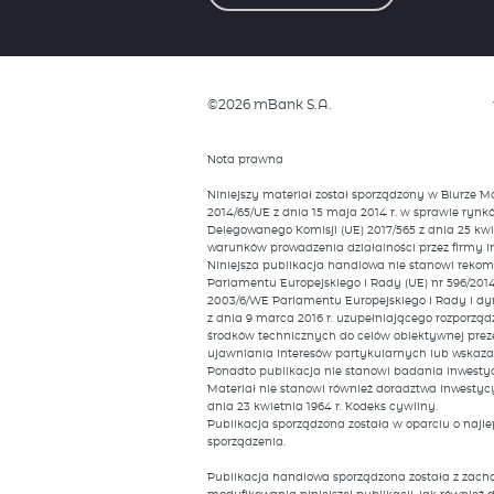
©2026 mBank S.A.
Nota prawna
Niniejszy materiał został sporządzony w Biurze 
2014/65/UE z dnia 15 maja 2014 r. w sprawie ryn
Delegowanego Komisji (UE) 2017/565 z dnia 25 kw
warunków prowadzenia działalności przez firmy i
Niniejsza publikacja handlowa nie stanowi rekom
Parlamentu Europejskiego i Rady (UE) nr 596/201
2003/6/WE Parlamentu Europejskiego i Rady i dy
z dnia 9 marca 2016 r. uzupełniającego rozporzą
środków technicznych do celów obiektywnej prez
ujawniania interesów partykularnych lub wskazań
Ponadto publikacja nie stanowi badania inwesty
Materiał nie stanowi również doradztwa inwestycy
dnia 23 kwietnia 1964 r. Kodeks cywilny.
Publikacja sporządzona została w oparciu o naj
sporządzenia.
Publikacja handlowa sporządzona została z zachow