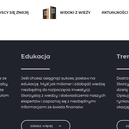
SCY SIĘ ZNAJĄ
WIDOKI Z WIEŻY
AKTUALNOŚCI
Edukacja
Tre
e ze
Jeśli chcesz osiągnąć sukces, postaw na
Dostrz
, aby
edukację. Myśl jak milioner i zdobądź wiedzę
Skorzy
ze
niezbędną do rozpoczęcia inwestycji.
dzielą
kułom
Skorzystaj z wiedzy i doświadczenia naszych
Opisu
ekspertów i zapoznaj się z niezbędnymi
rynko
informacjami ze świata finansów.
okazję
zobacz więcej
z