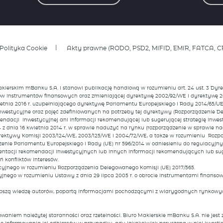
Polityka Cookie
Akty prawne (RODO, PSD2, MIFID, EMIR, FATCA, C
Maklerskim mBanku S.A. i stanowi publikację handlową w rozumieniu art. 24 ust. 3 D
ków instrumentów finansowych oraz zmieniającej dyrektywę 2002/92/WE i dyrektywę 2
ietnia 2016 r. uzupełniającego dyrektywę Parlamentu Europejskiego i Rady 2014/65/
nwestycyjne oraz pojęć zdefiniowanych na potrzeby tej dyrektywy (Rozporządzenie Del
endacji inwestycyjnej ani informacji rekomendującej lub sugerującej strategię inw
4 z dnia 16 kwietnia 2014 r. w sprawie nadużyć na rynku (rozporządzenie w sprawie 
rektywy Komisji 2003/124/WE, 2003/125/WE i 2004/72/WE, a także w rozumieniu Rozpo
dzenie Parlamentu Europejskiego i Rady (UE) nr 596/2014 w odniesieniu do regulacy
entacji rekomendacji inwestycyjnych lub innych informacji rekomendujących lub sug
 konfliktów interesów.
cyjnego w rozumieniu Rozporządzenia Delegowanego Komisji (UE) 2017/565.
jnego w rozumieniu Ustawy z dnia 29 lipca 2005 r. o obrocie instrumentami finansowy
lepszą wiedzę autorów, popartą informacjami pochodzącymi z wiarygodnych rynkowyc
aniem należytej staranności oraz rzetelności. Biuro Maklerskie mBanku S.A. nie jes