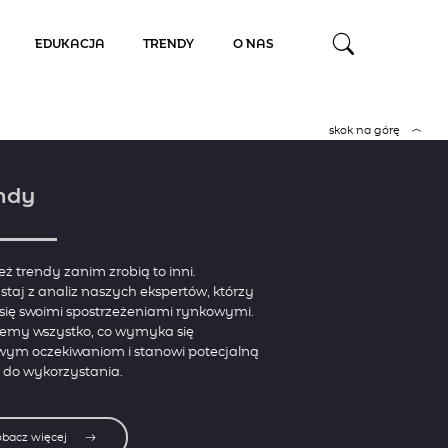
EDUKACJA
TRENDY
O NAS
skok na górę
ndy
eż trendy zanim zrobią to inni.
staj z analiz naszych ekspertów, którzy
 się swoimi spostrzeżeniami rynkowymi.
jemy wszystko, co wymyka się
wym oczekiwaniom i stanowi potecjalną
 do wykorzystania.
obacz więcej