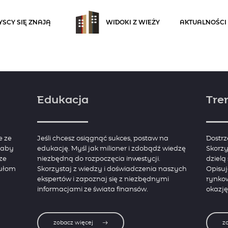
SCY SIĘ ZNAJĄ
WIDOKI Z WIEŻY
AKTUALNOŚCI
Edukacja
Tre
e ze
Jeśli chcesz osiągnąć sukces, postaw na
Dostrz
, aby
edukację. Myśl jak milioner i zdobądź wiedzę
Skorzy
ze
niezbędną do rozpoczęcia inwestycji.
dzielą
kułom
Skorzystaj z wiedzy i doświadczenia naszych
Opisu
ekspertów i zapoznaj się z niezbędnymi
rynko
informacjami ze świata finansów.
okazję
zobacz więcej
z