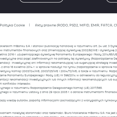
Polityka Cookie
Akty prawne (RODO, PSD2, MIFID, EMIR, FATCA, C
Maklerskim mBanku S.A. i stanowi publikację handlową w rozumieniu art. 24 ust. 3 D
ków instrumentów finansowych oraz zmieniającej dyrektywę 2002/92/WE i dyrektywę 2
ietnia 2016 r. uzupełniającego dyrektywę Parlamentu Europejskiego i Rady 2014/65/
nwestycyjne oraz pojęć zdefiniowanych na potrzeby tej dyrektywy (Rozporządzenie Del
endacji inwestycyjnej ani informacji rekomendującej lub sugerującej strategię inw
4 z dnia 16 kwietnia 2014 r. w sprawie nadużyć na rynku (rozporządzenie w sprawie 
rektywy Komisji 2003/124/WE, 2003/125/WE i 2004/72/WE, a także w rozumieniu Rozpo
dzenie Parlamentu Europejskiego i Rady (UE) nr 596/2014 w odniesieniu do regulacy
entacji rekomendacji inwestycyjnych lub innych informacji rekomendujących lub sug
 konfliktów interesów.
cyjnego w rozumieniu Rozporządzenia Delegowanego Komisji (UE) 2017/565.
jnego w rozumieniu Ustawy z dnia 29 lipca 2005 r. o obrocie instrumentami finansowy
lepszą wiedzę autorów, popartą informacjami pochodzącymi z wiarygodnych rynkowyc
aniem należytej staranności oraz rzetelności. Biuro Maklerskie mBanku S.A. nie jes