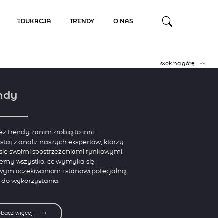
EDUKACJA
TRENDY
O NAS
skok na górę
ndy
eż trendy zanim zrobią to inni.
staj z analiz naszych ekspertów, którzy
 się swoimi spostrzeżeniami rynkowymi.
jemy wszystko, co wymyka się
wym oczekiwaniom i stanowi potecjalną
 do wykorzystania.
obacz więcej