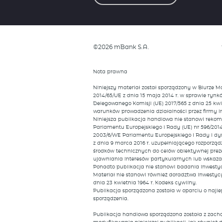
©2026 mBank S.A.
Nota prawna
Niniejszy materiał został sporządzony w Biurze 
2014/65/UE z dnia 15 maja 2014 r. w sprawie ryn
Delegowanego Komisji (UE) 2017/565 z dnia 25 kw
warunków prowadzenia działalności przez firmy i
Niniejsza publikacja handlowa nie stanowi rekom
Parlamentu Europejskiego i Rady (UE) nr 596/201
2003/6/WE Parlamentu Europejskiego i Rady i dy
z dnia 9 marca 2016 r. uzupełniającego rozporzą
środków technicznych do celów obiektywnej prez
ujawniania interesów partykularnych lub wskazań
Ponadto publikacja nie stanowi badania inwesty
Materiał nie stanowi również doradztwa inwestycy
dnia 23 kwietnia 1964 r. Kodeks cywilny.
Publikacja sporządzona została w oparciu o naj
sporządzenia.
Publikacja handlowa sporządzona została z zachow