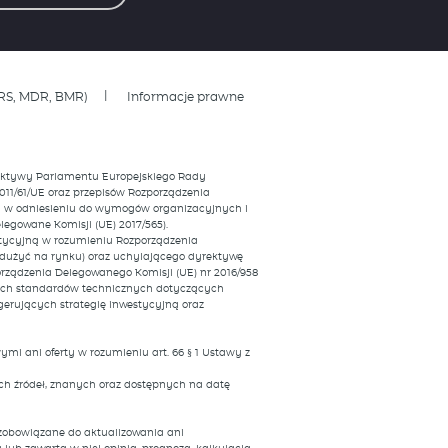
RS, MDR, BMR)
Informacje prawne
yrektywy Parlamentu Europejskiego Rady
011/61/UE oraz przepisów Rozporządzenia
UE w odniesieniu do wymogów organizacyjnych i
egowane Komisji (UE) 2017/565).
estycyjną w rozumieniu Rozporządzenia
nadużyć na rynku) oraz uchylającego dyrektywę
rządzenia Delegowanego Komisji (UE) nr 2016/958
jnych standardów technicznych dotyczących
erujących strategię inwestycyjną oraz
mi ani oferty w rozumieniu art. 66 § 1 Ustawy z
h źródeł, znanych oraz dostępnych na datę
t zobowiązane do aktualizowania ani